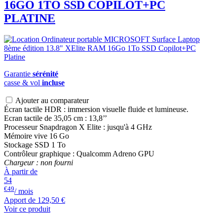
16GO 1TO SSD COPILOT+PC
PLATINE
Garantie
sérénité
casse & vol
incluse
Ajouter au comparateur
Écran tactile HDR : immersion visuelle fluide et lumineuse.
Ecran tactile de 35,05 cm : 13,8’’
Processeur Snapdragon X Elite : jusqu'à 4 GHz
Mémoire vive 16 Go
Stockage SSD 1 To
Contrôleur graphique : Qualcomm Adreno GPU
Chargeur : non fourni
À partir de
54
€49
/ mois
Apport de
129,50 €
Voir ce produit