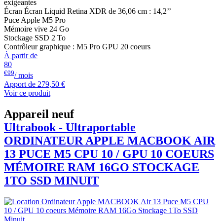
exigeantes
Écran Écran Liquid Retina XDR de 36,06 cm : 14,2’’
Puce Apple M5 Pro
Mémoire vive 24 Go
Stockage SSD 2 To
Contrôleur graphique : M5 Pro GPU 20 coeurs
À partir de
80
€99
/ mois
Apport de
279,50 €
Voir ce produit
Appareil neuf
Ultrabook - Ultraportable
ORDINATEUR APPLE
MACBOOK
AIR
13 PUCE M5 CPU 10 / GPU 10 COEURS
MÉMOIRE RAM 16GO STOCKAGE
1TO SSD MINUIT