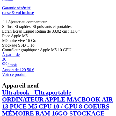
Garantie
sérénité
casse & vol
incluse
Ajouter au comparateur
Si fins. Si rapides. Si puissants et portables
Écran Écran Liquid Retina de 33,02 cm : 13,6’’
Puce Apple M5
Mémoire vive 16 Go
Stockage SSD 1 To
Contrôleur graphique : Apple M5 10 GPU
À partir de
36
€99
/ mois
Apport de
129,50 €
Voir ce produit
Appareil neuf
Ultrabook - Ultraportable
ORDINATEUR APPLE
MACBOOK
AIR
13 PUCE M5 CPU 10 / GPU 8 COEURS
MÉMOIRE RAM 16GO STOCKAGE