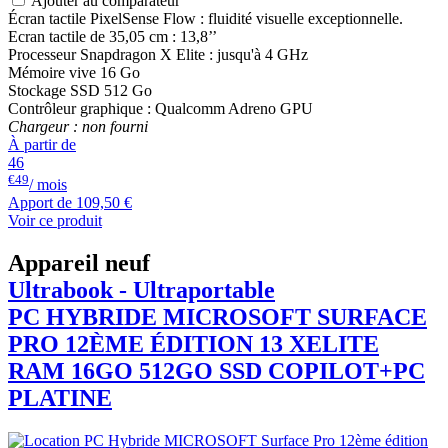
Ajouter au comparateur
Écran tactile PixelSense Flow : fluidité visuelle exceptionnelle.
Ecran tactile de 35,05 cm : 13,8’’
Processeur Snapdragon X Elite : jusqu'à 4 GHz
Mémoire vive 16 Go
Stockage SSD 512 Go
Contrôleur graphique : Qualcomm Adreno GPU
Chargeur : non fourni
À partir de
46
€49
/ mois
Apport de
109,50 €
Voir ce produit
Appareil neuf
Ultrabook - Ultraportable
PC HYBRIDE
MICROSOFT
SURFACE
PRO 12ÈME ÉDITION 13 XELITE
RAM 16GO 512GO SSD COPILOT+PC
PLATINE