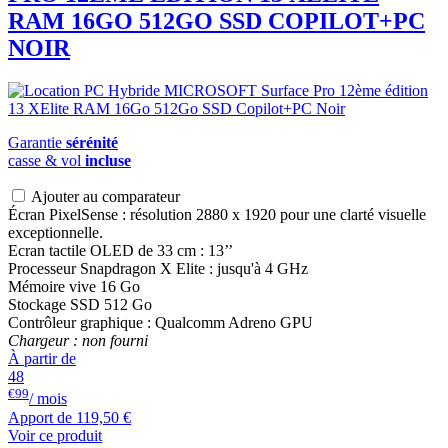
RAM 16GO 512GO SSD COPILOT+PC
NOIR
Garantie
sérénité
casse & vol
incluse
Ajouter au comparateur
Écran PixelSense : résolution 2880 x 1920 pour une clarté visuelle
exceptionnelle.
Ecran tactile OLED de 33 cm : 13’’
Processeur Snapdragon X Elite : jusqu'à 4 GHz
Mémoire vive 16 Go
Stockage SSD 512 Go
Contrôleur graphique : Qualcomm Adreno GPU
Chargeur : non fourni
À partir de
48
€99
/ mois
Apport de
119,50 €
Voir ce produit