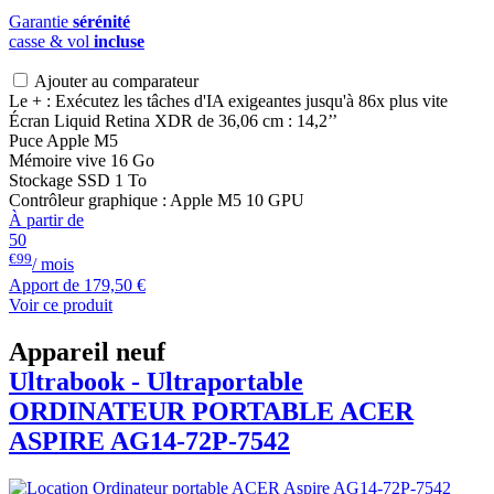
Garantie
sérénité
casse & vol
incluse
Ajouter au comparateur
Le + : Exécutez les tâches d'IA exigeantes jusqu'à 86x plus vite
Écran Liquid Retina XDR de 36,06 cm : 14,2’’
Puce Apple M5
Mémoire vive 16 Go
Stockage SSD 1 To
Contrôleur graphique : Apple M5 10 GPU
À partir de
50
€99
/ mois
Apport de
179,50 €
Voir ce produit
Appareil neuf
Ultrabook - Ultraportable
ORDINATEUR PORTABLE
ACER
ASPIRE AG14-72P-7542