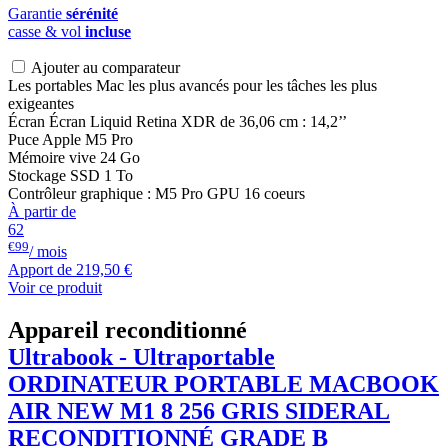
Garantie
sérénité
casse & vol
incluse
Ajouter au comparateur
Les portables Mac les plus avancés pour les tâches les plus
exigeantes
Écran Écran Liquid Retina XDR de 36,06 cm : 14,2’’
Puce Apple M5 Pro
Mémoire vive 24 Go
Stockage SSD 1 To
Contrôleur graphique : M5 Pro GPU 16 coeurs
À partir de
62
€99
/ mois
Apport de
219,50 €
Voir ce produit
Appareil reconditionné
Ultrabook - Ultraportable
ORDINATEUR PORTABLE
MACBOOK
AIR NEW M1 8 256 GRIS SIDERAL
RECONDITIONNÉ GRADE B