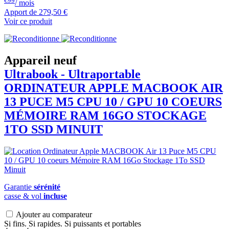
€99
/ mois
Apport de
279,50 €
Voir ce produit
Appareil neuf
Ultrabook - Ultraportable
ORDINATEUR APPLE
MACBOOK
AIR
13 PUCE M5 CPU 10 / GPU 10 COEURS
MÉMOIRE RAM 16GO STOCKAGE
1TO SSD MINUIT
Garantie
sérénité
casse & vol
incluse
Ajouter au comparateur
Si fins. Si rapides. Si puissants et portables