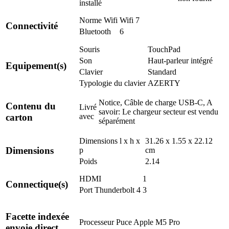
installé
Norme Wifi
Wifi 7
Connectivité
Bluetooth
6
Souris
TouchPad
Son
Haut-parleur intégré
Equipement(s)
Clavier
Standard
Typologie du clavier
AZERTY
Notice, Câble de charge USB-C, A
Contenu du
Livré
savoir: Le chargeur secteur est vendu
avec
carton
séparément
Dimensions l x h x
31.26 x 1.55 x 22.12
Dimensions
p
cm
Poids
2.14
HDMI
1
Connectique(s)
Port Thunderbolt 4
3
Facette indexée
Processeur
Puce Apple M5 Pro
envoie direct