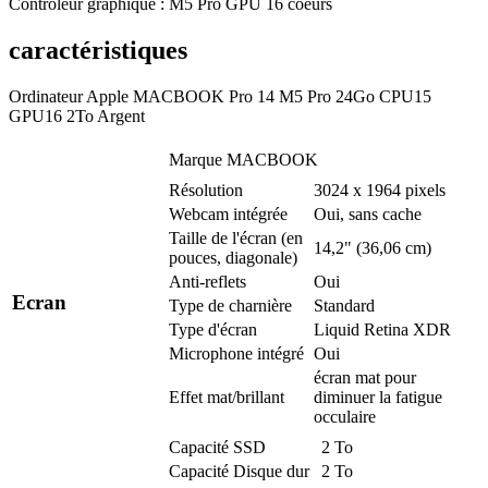
Contrôleur graphique : M5 Pro GPU 16 coeurs
caractéristiques
Ordinateur Apple MACBOOK Pro 14 M5 Pro 24Go CPU15
GPU16 2To Argent
Marque
MACBOOK
Résolution
3024 x 1964 pixels
Webcam intégrée
Oui, sans cache
Taille de l'écran (en
14,2" (36,06 cm)
pouces, diagonale)
Anti-reflets
Oui
Ecran
Type de charnière
Standard
Type d'écran
Liquid Retina XDR
Microphone intégré
Oui
écran mat pour
Effet mat/brillant
diminuer la fatigue
occulaire
Capacité SSD
2 To
Capacité Disque dur
2 To