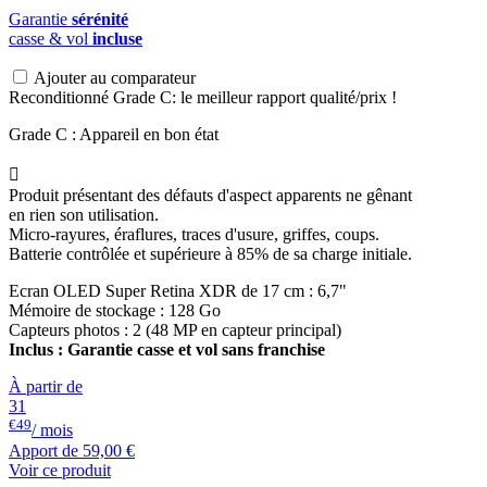
Garantie
sérénité
casse & vol
incluse
Ajouter au comparateur
Reconditionné Grade C: le meilleur rapport qualité/prix !
Grade C : Appareil en bon état

Produit présentant des défauts d'aspect apparents ne gênant
en rien son utilisation.
Micro-rayures, éraflures, traces d'usure, griffes, coups.
Batterie contrôlée et supérieure à 85% de sa charge initiale.
Ecran OLED Super Retina XDR de 17 cm : 6,7"
Mémoire de stockage : 128 Go
Capteurs photos : 2 (48 MP en capteur principal)
Inclus : Garantie casse et vol sans franchise
À partir de
31
€49
/ mois
Apport de
59,00 €
Voir ce produit