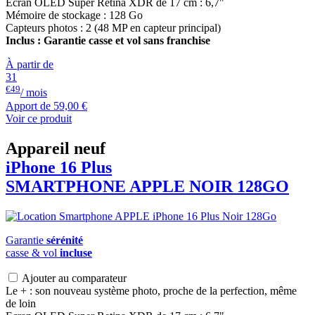
Ecran OLED Super Retina XDR de 17 cm : 6,7"
Mémoire de stockage : 128 Go
Capteurs photos : 2 (48 MP en capteur principal)
Inclus : Garantie casse et vol sans franchise
À partir de
31
€49
/ mois
Apport de
59,00 €
Voir ce produit
Appareil neuf
iPhone 16 Plus
SMARTPHONE
APPLE
NOIR 128GO
Garantie
sérénité
casse & vol
incluse
Ajouter au comparateur
Le + : son nouveau système photo, proche de la perfection, même
de loin