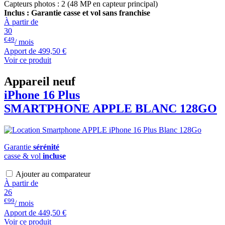
Capteurs photos : 2 (48 MP en capteur principal)
Inclus : Garantie casse et vol sans franchise
À partir de
30
€49
/ mois
Apport de
499,50 €
Voir ce produit
Appareil neuf
iPhone 16 Plus
SMARTPHONE
APPLE
BLANC 128GO
Garantie
sérénité
casse & vol
incluse
Ajouter au comparateur
À partir de
26
€99
/ mois
Apport de
449,50 €
Voir ce produit