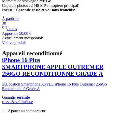
Mémoire de stockage : 256 Go
Capteurs photos : 2 (48 MP en capteur principal)
Inclus : Garantie casse et vol sans franchise
À partir de
38
€49
/ mois
Apport de
59,00 €
Actuellement indisponible
Voir ce produit
Appareil reconditionné
iPhone 16 Plus
SMARTPHONE
APPLE
OUTREMER
256GO RECONDITIONNÉ GRADE A
Garantie
sérénité
casse & vol
incluse
Ajouter au comparateur