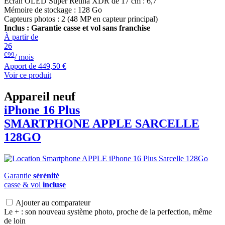
Ecran OLED Super Retina XDR de 17 cm : 6,7"
Mémoire de stockage : 128 Go
Capteurs photos : 2 (48 MP en capteur principal)
Inclus : Garantie casse et vol sans franchise
À partir de
26
€99
/ mois
Apport de
449,50 €
Voir ce produit
Appareil neuf
iPhone 16 Plus
SMARTPHONE
APPLE
SARCELLE
128GO
Garantie
sérénité
casse & vol
incluse
Ajouter au comparateur
Le + : son nouveau système photo, proche de la perfection, même
de loin