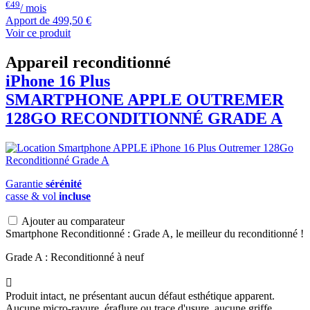
€49
/ mois
Apport de
499,50 €
Voir ce produit
Appareil reconditionné
iPhone 16 Plus
SMARTPHONE
APPLE
OUTREMER
128GO RECONDITIONNÉ GRADE A
Garantie
sérénité
casse & vol
incluse
Ajouter au comparateur
Smartphone Reconditionné : Grade A, le meilleur du reconditionné !
Grade A : Reconditionné à neuf

Produit intact, ne présentant aucun défaut esthétique apparent.
Aucune micro-rayure, éraflure ou trace d'usure, aucune griffe.