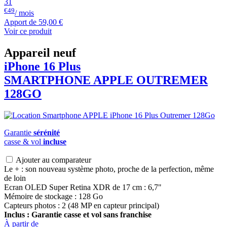
31
€49
/ mois
Apport de
59,00 €
Voir ce produit
Appareil neuf
iPhone 16 Plus
SMARTPHONE
APPLE
OUTREMER
128GO
Garantie
sérénité
casse & vol
incluse
Ajouter au comparateur
Le + : son nouveau système photo, proche de la perfection, même
de loin
Ecran OLED Super Retina XDR de 17 cm : 6,7"
Mémoire de stockage : 128 Go
Capteurs photos : 2 (48 MP en capteur principal)
Inclus : Garantie casse et vol sans franchise
À partir de