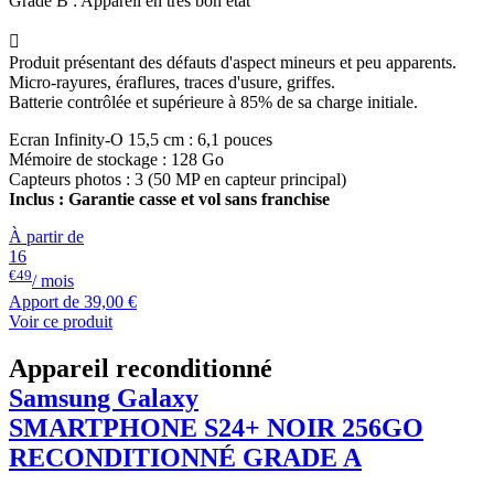
Grade B : Appareil en très bon état

Produit présentant des défauts d'aspect mineurs et peu apparents.
Micro-rayures, éraflures, traces d'usure, griffes.
Batterie contrôlée et supérieure à 85% de sa charge initiale.
Ecran Infinity-O 15,5 cm : 6,1 pouces
Mémoire de stockage : 128 Go
Capteurs photos : 3 (50 MP en capteur principal)
Inclus : Garantie casse et vol sans franchise
À partir de
16
€49
/ mois
Apport de
39,00 €
Voir ce produit
Appareil reconditionné
Samsung Galaxy
SMARTPHONE S24+ NOIR 256GO
RECONDITIONNÉ GRADE A