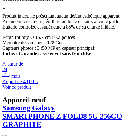

Produit intact, ne présentant aucun défaut esthétique apparent.
Aucune micro-rayure, éraflure ou trace d'usure, aucune griffe.
Batterie contrôlée et supérieure à 85% de sa charge initiale.
Ecran Infinity-O 15,7 cm : 6,2 pouces
Mémoire de stockage : 128 Go
Capteurs photos : 3 (50 MP en capteur principal)
Inclus : Garantie casse et vol sans franchise
À partir de
24
€49
/ mois
Apport de
49,00 €
Voir ce produit
Appareil neuf
Samsung Galaxy
SMARTPHONE Z FOLD8 5G 256GO
GRAPHITE