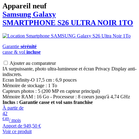
Appareil neuf
Samsung Galaxy
SMARTPHONE S26 ULTRA NOIR 1TO
Garantie
sérénité
casse & vol
incluse
Ajouter au comparateur
IA surpuissante, photo ultra-lumineuse et écran Privacy Display anti-
indiscrets.
Ecran Infinity-O 17,5 cm : 6,9 pouces
Mémoire de stockage : 1 To
Capteurs photos : 5 (200 MP en capteur principal)
Mémoire RAM : 16 Go - Processeur : 8 coeurs jusqu'à 4,74 GHz
Inclus : Garantie casse et vol sans franchise
À partir de
42
€49
/ mois
Apport de
949,50 €
Voir ce produit