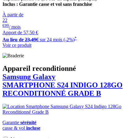
Inclus : Garantie casse et vol sans franchise
À partir de
22
€99
/ mois
Apport de
57,50 €
*
Au lieu de
23,49€
sur 24 mois (-2%)
Voir ce produit
Appareil reconditionné
Samsung Galaxy
SMARTPHONE S24 INDIGO 128GO
RECONDITIONNÉ GRADE B
Garantie
sérénité
casse & vol
incluse