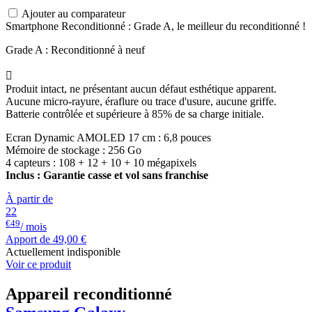
Ajouter au comparateur
Smartphone Reconditionné : Grade A, le meilleur du reconditionné !
Grade A : Reconditionné à neuf

Produit intact, ne présentant aucun défaut esthétique apparent.
Aucune micro-rayure, éraflure ou trace d'usure, aucune griffe.
Batterie contrôlée et supérieure à 85% de sa charge initiale.
Ecran Dynamic AMOLED 17 cm : 6,8 pouces
Mémoire de stockage : 256 Go
4 capteurs : 108 + 12 + 10 + 10 mégapixels
Inclus : Garantie casse et vol sans franchise
À partir de
22
€49
/ mois
Apport de
49,00 €
Actuellement indisponible
Voir ce produit
Appareil reconditionné