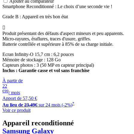
Ajouter au comparateur
Smartphone Reconditionné : Le choix d’une seconde vie !
Grade B : Appareil en très bon état

Produit présentant des défauts d'aspect mineurs et peu apparents.
Micro-rayures, éraflures, traces d'usure, griffes.
Batterie contrôlée et supérieure à 85% de sa charge initiale.
Ecran Infinity-O 15,7 cm : 6,2 pouces
Mémoire de stockage : 128 Go
Capteurs photos : 3 (50 MP en capteur principal)
Inclus : Garantie casse et vol sans franchise
À partir de
22
€99
/ mois
Apport de
57,50 €
*
Au lieu de
23,49€
sur 24 mois (-2%)
Voir ce produit
Appareil reconditionné
Samsung Galaxy