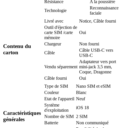
Résistance
A la poussière
Reconnaissance
Technologie
faciale
Livré avec
Notice, Câble fourni
Outil d'éjection de
carte SIM /carte
Oui
mémoire
Chargeur
Non fourni
Contenu du
Câble USB-C vers
carton
Câble
USB-C
Adaptateur vers port
Vendu séparement
mini-jack 3,5 mm,
Coque, Dragonne
Câble fourni
Oui
Type de SIM
Nano SIM et eSIM
Couleur
Blanc
Etat de l'appareil
Neuf
Système
iOS 18
d'exploitation
Caractéristiques
Nombre de SIM
2 SIM
générales
Batterie
Non communiqué