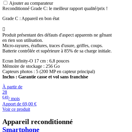
Ajouter au comparateur
Reconditionné Grade C: le meilleur rapport qualité/prix !
Grade C : Appareil en bon état

Produit présentant des défauts d'aspect apparents ne gênant
en rien son utilisation.
Micro-rayures, éraflures, traces d'usure, griffes, coups.
Batterie contrôlée et supérieure à 85% de sa charge initiale.
Ecran Infinity-O 17 cm : 6,8 pouces
Mémoire de stockage : 256 Go
Capteurs photos : 5 (200 MP en capteur principal)
Inclus : Garantie casse et vol sans franchise
À partir de
28
€49
/ mois
Apport de
69,00 €
Voir ce produit
Appareil reconditionné
Smartphone