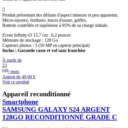

Produit présentant des défauts d'aspect mineurs et peu apparents.
Micro-rayures, éraflures, traces d'usure, griffes.
Batterie contrôlée et supérieure à 85% de sa charge initiale.
Ecran Infinity-O 15,7 cm : 6,2 pouces
Mémoire de stockage : 128 Go
Capteurs photos : 3 (50 MP en capteur principal)
Inclus : Garantie casse et vol sans franchise
À partir de
23
€49
/ mois
Apport de
49,00 €
Voir ce produit
Appareil reconditionné
Smartphone
SAMSUNG
GALAXY S24 ARGENT
128GO RECONDITIONNÉ GRADE C