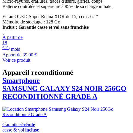
Micro-rayures, éraflures, traces d'usure, griffes, coups.
Batterie contrôlée et supérieure à 85% de sa charge initiale.
Ecran OLED Super Retina XDR de 15,5 cm : 6,1"
Mémoire de stockage : 128 Go
Inclus : Garantie casse et vol sans franchise
À partir de
18
€49
/ mois
Apport de
39,00 €
Voir ce produit
Appareil reconditionné
Smartphone
SAMSUNG
GALAXY S24 NOIR 256GO
RECONDITIONNÉ GRADE A
Garantie
sérénité
casse & vol
incluse