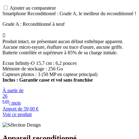
Ajouter au comparateur
Smartphone Reconditionné : Grade A, le meilleur du reconditionné !
Grade A : Reconditionné à neuf

Produit intact, ne présentant aucun défaut esthétique apparent.
Aucune micro-rayure, éraflure ou trace d'usure, aucune griffe.
Batterie contrôlée et supérieure à 85% de sa charge initiale.
Ecran Infinity-O 15,7 cm : 6,2 pouces
Mémoire de stockage : 256 Go
Capteurs photos : 3 (50 MP en capteur principal)
Inclus : Garantie casse et vol sans franchise
À partir de
26
€49
/ mois
Apport de
59,00 €
Voir ce produit
Appareil reconditionné