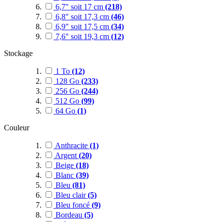
6,7" soit 17 cm
(218)
6,8" soit 17,3 cm
(46)
6,9" soit 17,5 cm
(34)
7,6" soit 19,3 cm
(12)
Stockage
1 To
(12)
128 Go
(233)
256 Go
(244)
512 Go
(99)
64 Go
(1)
Couleur
Anthracite
(1)
Argent
(20)
Beige
(18)
Blanc
(39)
Bleu
(81)
Bleu clair
(5)
Bleu foncé
(9)
Bordeau
(5)