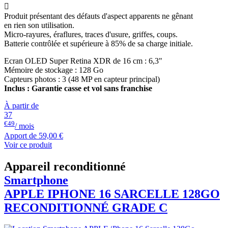

Produit présentant des défauts d'aspect apparents ne gênant
en rien son utilisation.
Micro-rayures, éraflures, traces d'usure, griffes, coups.
Batterie contrôlée et supérieure à 85% de sa charge initiale.
Ecran OLED Super Retina XDR de 16 cm : 6,3"
Mémoire de stockage : 128 Go
Capteurs photos : 3 (48 MP en capteur principal)
Inclus : Garantie casse et vol sans franchise
À partir de
37
€49
/ mois
Apport de
59,00 €
Voir ce produit
Appareil reconditionné
Smartphone
APPLE
IPHONE 16 SARCELLE 128GO
RECONDITIONNÉ GRADE C