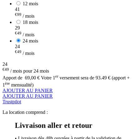
12 mois
41
€99
/ mois
18 mois
29
€49
/ mois
24 mois
24
€49
/ mois
24
€49
/ mois pour 24 mois
er
Apport de
69,00 €
Votre 1
versement sera de 93.49 € (apport +
ère
1
mensualité)
AJOUTER AU PANIER
AJOUTER AU PANIER
Trustpilot
La location comprend :
Livraison aller et retour
• Livraison dès 48h ouvrées à partir de la validation de