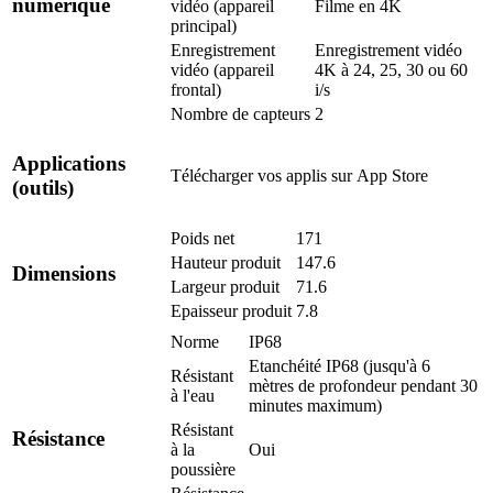
numérique
vidéo (appareil
Filme en 4K
principal)
Enregistrement
Enregistrement vidéo
vidéo (appareil
4K à 24, 25, 30 ou 60
frontal)
i/s
Nombre de capteurs
2
Applications
Télécharger vos applis sur
App Store
(outils)
Poids net
171
Hauteur produit
147.6
Dimensions
Largeur produit
71.6
Epaisseur produit
7.8
Norme
IP68
Etanchéité IP68 (jusqu'à 6
Résistant
mètres de profondeur pendant 30
à l'eau
minutes maximum)
Résistant
Résistance
à la
Oui
poussière