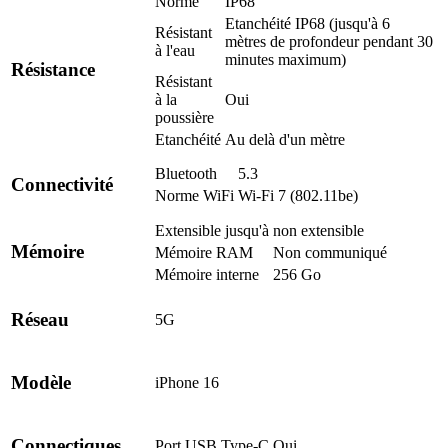
Norme
IP68
Etanchéité IP68 (jusqu'à 6
Résistant
mètres de profondeur pendant 30
à l'eau
minutes maximum)
Résistance
Résistant
à la
Oui
poussière
Etanchéité
Au delà d'un mètre
Bluetooth
5.3
Connectivité
Norme WiFi
Wi-Fi 7 (802.11be)
Extensible jusqu'à
non extensible
Mémoire
Mémoire RAM
Non communiqué
Mémoire interne
256 Go
Réseau
5G
Modèle
iPhone 16
Connectiques
Port USB Type-C
Oui