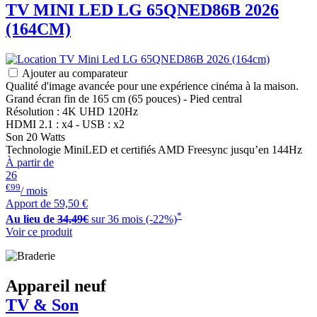
TV MINI LED
LG
65QNED86B 2026
(164CM)
Ajouter au comparateur
Qualité d'image avancée pour une expérience cinéma à la maison.
Grand écran fin de 165 cm (65 pouces) - Pied central
Résolution : 4K UHD 120Hz
HDMI 2.1 : x4 - USB : x2
Son 20 Watts
Technologie MiniLED et certifiés AMD Freesync jusqu’en 144Hz
À partir de
26
€99
/ mois
Apport de
59,50 €
*
Au lieu de
34,49€
sur 36 mois (-22%)
Voir ce produit
Appareil neuf
TV & Son