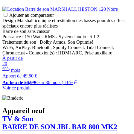
Ajouter au comparateur
Design Marshall iconique et restitution des basses pour des effets
spéciaux encore plus réalistes
Barre de son sans caisson
Puissance : 150 Watts RMS - Système audio : 5.1.2
Traitement du son : Dolby Atmos, Son Optimisé
Wi-Fi, AirPlay, Bluetooth, Spotify Connect, Tidal Connect,
Chromecast - Connexion(s) : HDMI ARC, Prise auxiliaire
À partir de
20
€99
/ mois
Apport de
49,50 €
*
Au lieu de
24,99€
sur 36 mois (-16%)
Voir ce produit
Appareil neuf
TV & Son
BARRE DE SON
JBL
BAR 800 MK2