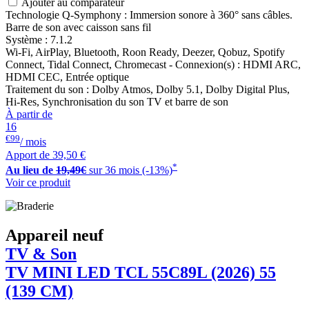
Ajouter au comparateur
Technologie Q-Symphony : Immersion sonore à 360° sans câbles.
Barre de son avec caisson sans fil
Système : 7.1.2
Wi-Fi, AirPlay, Bluetooth, Roon Ready, Deezer, Qobuz, Spotify
Connect, Tidal Connect, Chromecast - Connexion(s) : HDMI ARC,
HDMI CEC, Entrée optique
Traitement du son : Dolby Atmos, Dolby 5.1, Dolby Digital Plus,
Hi-Res, Synchronisation du son TV et barre de son
À partir de
16
€99
/ mois
Apport de
39,50 €
*
Au lieu de
19,49€
sur 36 mois (-13%)
Voir ce produit
Appareil neuf
TV & Son
TV MINI LED
TCL
55C89L (2026) 55
(139 CM)