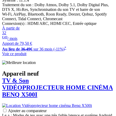
Système : 11.1.4
Traitement du son : Dolby Atmos, Dolby 5.1, Dolby Digital Plus,
DTS X, Hi-Res, Synchronisation du son TV et barre de son
Wi-Fi, AirPlay, Bluetooth, Roon Ready, Deezer, Qobuz, Spotify
Connect, Tidal Connect, Chromecast
Connexion(s) : HDMI ARC, HDMI CEC, Entrée optique
À partir de
32
€49
/ mois
Apport de
79,50 €
*
Au lieu de
36,49€
sur 36 mois (-11%)
Voir ce produit
Appareil neuf
TV & Son
VIDÉOPROJECTEUR HOME CINÉMA
BENQ
X500I
Ajouter au comparateur
Le + : Modes de jeu avec une très faible latence et système Android