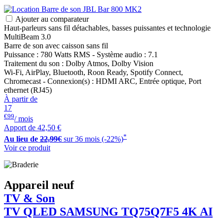
Ajouter au comparateur
Haut-parleurs sans fil détachables, basses puissantes et technologie
MultiBeam 3.0
Barre de son avec caisson sans fil
Puissance : 780 Watts RMS - Système audio : 7.1
Traitement du son : Dolby Atmos, Dolby Vision
Wi-Fi, AirPlay, Bluetooth, Roon Ready, Spotify Connect,
Chromecast - Connexion(s) : HDMI ARC, Entrée optique, Port
ethernet (RJ45)
À partir de
17
€99
/ mois
Apport de
42,50 €
*
Au lieu de
22,99€
sur 36 mois (-22%)
Voir ce produit
Appareil neuf
TV & Son
TV QLED
SAMSUNG
TQ75Q7F5 4K AI