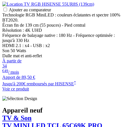
Ajouter au comparateur
Technologie RGB MiniLED : couleurs éclatantes et spectre 100%
BT2020.
Écran fin de 139 cm (55 pouces) - Pied central
Résolution : 4K UHD
Fréquence de balayage native : 180 Hz - Fréquence optimisée :
jusqu'à 330 Hz
HDMI 2.1 : x4 - USB : x2
Son 50 Watts
Dalle mat et anti-reflet
À partir de
34
€49
/ mois
Apport de
89,50 €
*
Jusqu'à 200€ remboursés par HISENSE
Voir ce produit
Appareil neuf
TV & Son
TV MINI LED
TCL
65C69K PRO