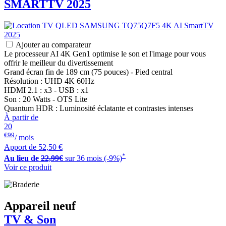
SMARTTV 2025
Ajouter au comparateur
Le processeur AI 4K Gen1 optimise le son et l'image pour vous
offrir le meilleur du divertissement
Grand écran fin de 189 cm (75 pouces) - Pied central
Résolution : UHD 4K 60Hz
HDMI 2.1 : x3 - USB : x1
Son : 20 Watts - OTS Lite
Quantum HDR : Luminosité éclatante et contrastes intenses
À partir de
20
€99
/ mois
Apport de
52,50 €
*
Au lieu de
22,99€
sur 36 mois (-9%)
Voir ce produit
Appareil neuf
TV & Son