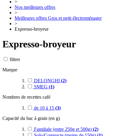
>
Nos meilleures offres
>
Meilleures offres Gros et petit électroménager
>
Expresso-broyeur
Expresso-broyeur
filtrer
Marque
DELONGHI
(2)
SMEG
(1)
Nombres de recettes café
de 10 à 15
(3)
Capacité du bac à grain (en g)
Familiale (entre 250g et 500g)
(2)
Solo/Compacte (moins de 150g)
(1)