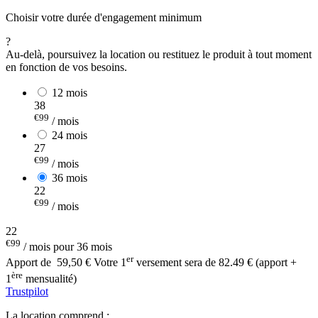
Choisir votre durée d'engagement minimum
?
Au-delà, poursuivez la location ou restituez le produit à tout moment
en fonction de vos besoins.
12 mois
38
€99
/ mois
24 mois
27
€99
/ mois
36 mois
22
€99
/ mois
22
€99
/ mois pour 36 mois
er
Apport de
59,50 €
Votre 1
versement sera de 82.49 € (apport +
ère
1
mensualité)
Trustpilot
La location comprend :