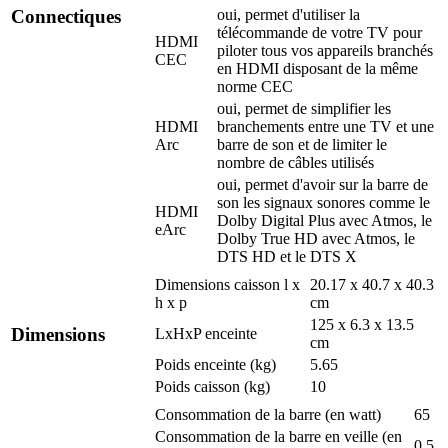
oui, permet d'utiliser la
Connectiques
télécommande de votre TV pour
HDMI
piloter tous vos appareils branchés
CEC
en HDMI disposant de la même
norme CEC
oui, permet de simplifier les
HDMI
branchements entre une TV et une
Arc
barre de son et de limiter le
nombre de câbles utilisés
oui, permet d'avoir sur la barre de
son les signaux sonores comme le
HDMI
Dolby Digital Plus avec Atmos, le
eArc
Dolby True HD avec Atmos, le
DTS HD et le DTS X
Dimensions caisson l x
20.17 x 40.7 x 40.3
h x p
cm
125 x 6.3 x 13.5
Dimensions
LxHxP enceinte
cm
Poids enceinte (kg)
5.65
Poids caisson (kg)
10
Consommation de la barre (en watt)
65
Consommation de la barre en veille (en
0.5