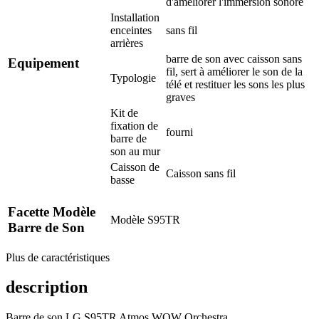
d'améliorer l'immersion sonore
Installation
enceintes
sans fil
arrières
barre de son avec caisson sans
Equipement
fil, sert à améliorer le son de la
Typologie
télé et restituer les sons les plus
graves
Kit de
fixation de
fourni
barre de
son au mur
Caisson de
Caisson sans fil
basse
Facette Modèle
Modèle
S95TR
Barre de Son
Plus de caractéristiques
description
Barre de son LG S95TR Atmos WOW Orchestra