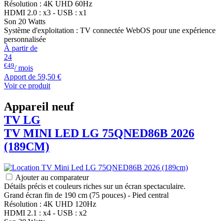
Résolution : 4K UHD 60Hz
HDMI 2.0 : x3 - USB : x1
Son 20 Watts
Système d'exploitation : TV connectée WebOS pour une expérience
personnalisée
À partir de
24
€49
/ mois
Apport de
59,50 €
Voir ce produit
Appareil neuf
TV
LG
TV MINI LED
LG
75QNED86B 2026
(189CM)
Ajouter au comparateur
Détails précis et couleurs riches sur un écran spectaculaire.
Grand écran fin de 190 cm (75 pouces) - Pied central
Résolution : 4K UHD 120Hz
HDMI 2.1 : x4 - USB : x2