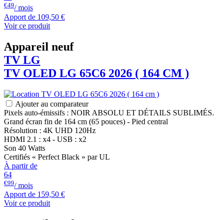
€49
/ mois
Apport de
109,50 €
Voir ce produit
Appareil neuf
TV
LG
TV OLED
LG
65C6 2026 ( 164 CM )
Ajouter au comparateur
Pixels auto-émissifs : NOIR ABSOLU ET DÉTAILS SUBLIMÉS.
Grand écran fin de 164 cm (65 pouces) - Pied central
Résolution : 4K UHD 120Hz
HDMI 2.1 : x4 - USB : x2
Son 40 Watts
Certifiés « Perfect Black » par UL
À partir de
64
€99
/ mois
Apport de
159,50 €
Voir ce produit