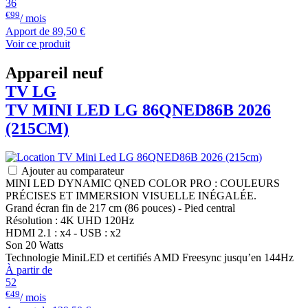
36
€99
/ mois
Apport de
89,50 €
Voir ce produit
Appareil neuf
TV
LG
TV MINI LED
LG
86QNED86B 2026
(215CM)
Ajouter au comparateur
MINI LED DYNAMIC QNED COLOR PRO : COULEURS
PRÉCISES ET IMMERSION VISUELLE INÉGALÉE.
Grand écran fin de 217 cm (86 pouces) - Pied central
Résolution : 4K UHD 120Hz
HDMI 2.1 : x4 - USB : x2
Son 20 Watts
Technologie MiniLED et certifiés AMD Freesync jusqu’en 144Hz
À partir de
52
€49
/ mois