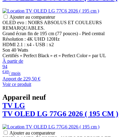
Ajouter au comparateur
OLED evo : NOIRS ABSOLUS ET COULEURS
REMARQUABLES.
Grand écran fin de 195 cm (77 pouces) - Pied central
Résolution : 4K UHD 120Hz
HDMI 2.1 : x4 - USB : x2
Son 40 Watts
Certifiés « Perfect Black » et « Perfect Color » par UL
À partir de
94
€49
/ mois
Apport de
229,50 €
Voir ce produit
Appareil neuf
TV
LG
TV OLED
LG
77G6 2026 ( 195 CM )
Ajouter au comparateur