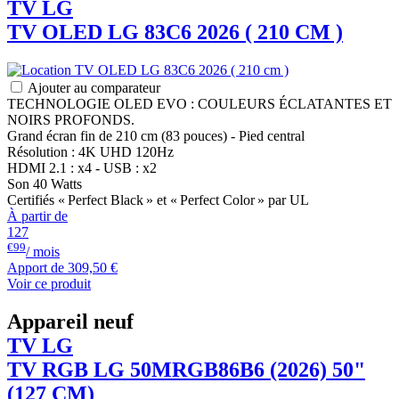
TV
LG
TV OLED
LG
83C6 2026 ( 210 CM )
Ajouter au comparateur
TECHNOLOGIE OLED EVO : COULEURS ÉCLATANTES ET
NOIRS PROFONDS.
Grand écran fin de 210 cm (83 pouces) - Pied central
Résolution : 4K UHD 120Hz
HDMI 2.1 : x4 - USB : x2
Son 40 Watts
Certifiés « Perfect Black » et « Perfect Color » par UL
À partir de
127
€99
/ mois
Apport de
309,50 €
Voir ce produit
Appareil neuf
TV
LG
TV RGB
LG
50MRGB86B6 (2026) 50"
(127 CM)