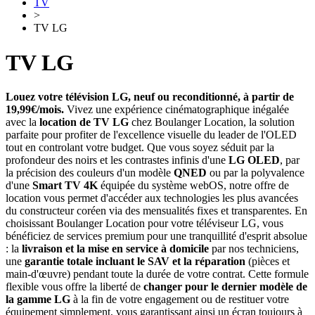
TV
>
TV LG
TV LG
Louez votre télévision LG, neuf ou reconditionné, à partir de
19,99€/mois.
Vivez une expérience cinématographique inégalée
avec la
location de TV LG
chez Boulanger Location, la solution
parfaite pour profiter de l'excellence visuelle du leader de l'OLED
tout en controlant votre budget. Que vous soyez séduit par la
profondeur des noirs et les contrastes infinis d'une
LG OLED
, par
la précision des couleurs d'un modèle
QNED
ou par la polyvalence
d'une
Smart TV 4K
équipée du système webOS, notre offre de
location vous permet d'accéder aux technologies les plus avancées
du constructeur coréen via des mensualités fixes et transparentes. En
choisissant Boulanger Location pour votre téléviseur LG, vous
bénéficiez de services premium pour une tranquillité d'esprit absolue
: la
livraison et la mise en service à domicile
par nos techniciens,
une
garantie totale incluant le SAV et la réparation
(pièces et
main-d'œuvre) pendant toute la durée de votre contrat. Cette formule
flexible vous offre la liberté de
changer pour le dernier modèle de
la gamme LG
à la fin de votre engagement ou de restituer votre
équipement simplement, vous garantissant ainsi un écran toujours à