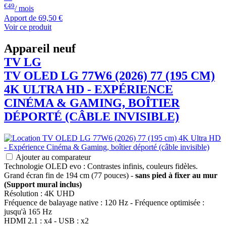
€49
/ mois
Apport de
69,50 €
Voir ce produit
Appareil neuf
TV
LG
TV OLED
LG
77W6 (2026) 77 (195 CM)
4K ULTRA HD - EXPÉRIENCE
CINÉMA & GAMING, BOÎTIER
DÉPORTÉ (CÂBLE INVISIBLE)
Ajouter au comparateur
Technologie OLED evo : Contrastes infinis, couleurs fidèles.
Grand écran fin de 194 cm (77 pouces) -
sans pied à fixer au mur
(Support mural inclus)
Résolution : 4K UHD
Fréquence de balayage native : 120 Hz - Fréquence optimisée :
jusqu'à 165 Hz
HDMI 2.1 : x4 - USB : x2