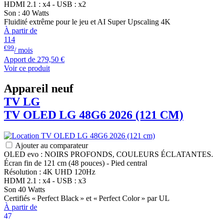
HDMI 2.1 : x4 - USB : x2
Son : 40 Watts
Fluidité extrême pour le jeu et AI Super Upscaling 4K
À partir de
114
€99
/ mois
Apport de
279,50 €
Voir ce produit
Appareil neuf
TV
LG
TV OLED
LG
48G6 2026 (121 CM)
Ajouter au comparateur
OLED evo : NOIRS PROFONDS, COULEURS ÉCLATANTES.
Écran fin de 121 cm (48 pouces) - Pied central
Résolution : 4K UHD 120Hz
HDMI 2.1 : x4 - USB : x3
Son 40 Watts
Certifiés « Perfect Black » et « Perfect Color » par UL
À partir de
47