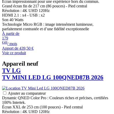
Écran impressionnant pour une expérience hors du commun.
Grand écran fin de 217 cm (86 pouces) - Pied central
Résolution : 4K UHD 120Hz
HDMI 2.1 : x4 - USB : x2
Son 40 Watts
Technologie Micro RGB : image intensément lumineuse,
parfaitement contrastée et d’une fidélité exceptionnelle
À partir de
179
€49
/ mois
Apport de
439,50 €
Voir ce produit
Appareil neuf
TV
LG
TV MINI LED
LG
100QNED87B 2026
Ajouter au comparateur
Dynamic QNED Color Pro : Couleurs riches et précises, certifiées
100% Intertek.
Écran XXL de 253 cm (100 pouces) - Pied central
Résolution : 4K UHD 120Hz