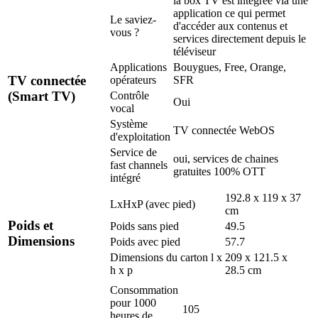
la box TV est intégrée via une
application ce qui permet
Le saviez-
d'accéder aux contenus et
vous ?
services directement depuis le
téléviseur
Applications
Bouygues, Free, Orange,
TV connectée
opérateurs
SFR
(Smart TV)
Contrôle
Oui
vocal
Système
TV connectée WebOS
d'exploitation
Service de
oui, services de chaines
fast channels
gratuites 100% OTT
intégré
192.8 x 119 x 37
LxHxP (avec pied)
cm
Poids et
Poids sans pied
49.5
Dimensions
Poids avec pied
57.7
Dimensions du carton l x
209 x 121.5 x
h x p
28.5 cm
Consommation
pour 1000
105
heures de