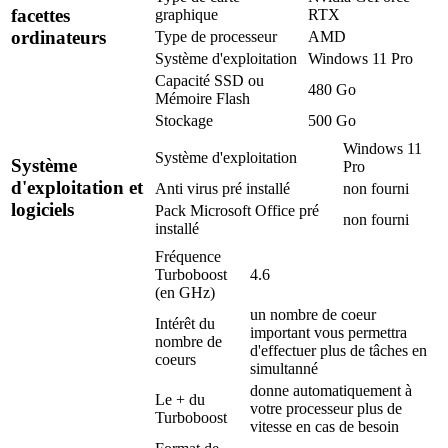
facettes
graphique
RTX
ordinateurs
Type de processeur
AMD
Système d'exploitation
Windows 11 Pro
Capacité SSD ou
480 Go
Mémoire Flash
Stockage
500 Go
Windows 11
Système d'exploitation
Système
Pro
d'exploitation et
Anti virus pré installé
non fourni
logiciels
Pack Microsoft Office pré
non fourni
installé
Fréquence
Turboboost
4.6
(en GHz)
un nombre de coeur
Intérêt du
important vous permettra
nombre de
d'effectuer plus de tâches en
coeurs
simultanné
donne automatiquement à
Le + du
votre processeur plus de
Turboboost
vitesse en cas de besoin