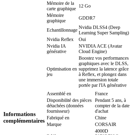
Mémoire de la
12 Go
carte graphique
Mémoire
GDDR7
graphique
Nvidia DLSS4 (Deep
Echantillonnage
Learning Super Sampling)
Nvidia Reflex
Oui
Nvidia IA
NVIDIA ACE (Avatar
générative
Cloud Engine)
Boostez vos performances
graphiques avec le DLSS,
Optimisation en
supprimez la latence grâce
jeu
à Reflex, et plongez dans
une immersion totale
portée par l'IA générative
Assemblé en
France
Disponibilité des pièces
Pendant 5 ans, à
détachées (données
compter de la date
fournisseur)
d'achat
Informations
Fabriqué en
Chine
complémentaires
Marque
CORSAIR
4000D