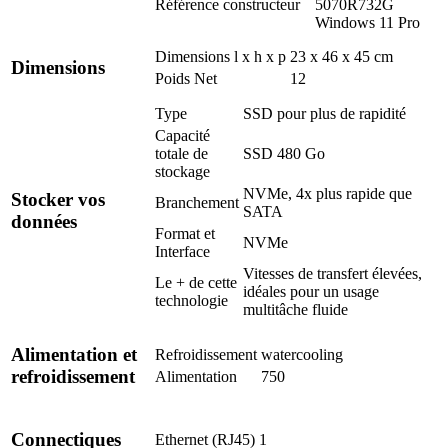
Référence constructeur
5070R732G
Windows 11 Pro
Dimensions l x h x p
23 x 46 x 45 cm
Dimensions
Poids Net
12
Type
SSD pour plus de rapidité
Capacité
totale de
SSD 480 Go
stockage
NVMe, 4x plus rapide que
Stocker vos
Branchement
SATA
données
Format et
NVMe
Interface
Vitesses de transfert élevées,
Le + de cette
idéales pour un usage
technologie
multitâche fluide
Alimentation et
Refroidissement
watercooling
refroidissement
Alimentation
750
Connectiques
Ethernet (RJ45)
1