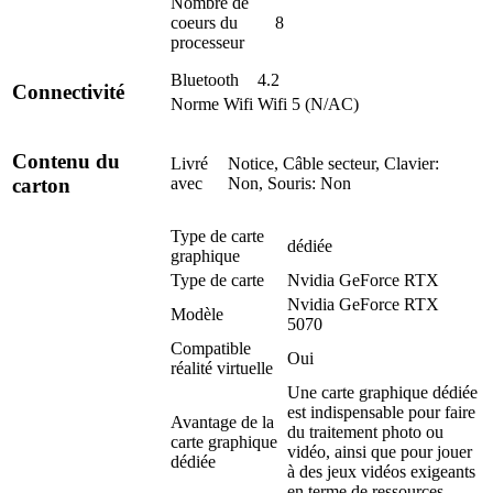
Nombre de
coeurs du
8
processeur
Bluetooth
4.2
Connectivité
Norme Wifi
Wifi 5 (N/AC)
Contenu du
Livré
Notice, Câble secteur, Clavier:
avec
Non, Souris: Non
carton
Type de carte
dédiée
graphique
Type de carte
Nvidia GeForce RTX
Nvidia GeForce RTX
Modèle
5070
Compatible
Oui
réalité virtuelle
Une carte graphique dédiée
est indispensable pour faire
Avantage de la
du traitement photo ou
carte graphique
vidéo, ainsi que pour jouer
dédiée
à des jeux vidéos exigeants
en terme de ressources.