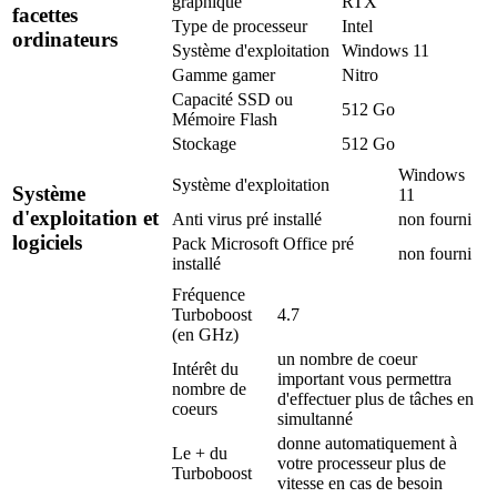
graphique
RTX
facettes
Type de processeur
Intel
ordinateurs
Système d'exploitation
Windows 11
Gamme gamer
Nitro
Capacité SSD ou
512 Go
Mémoire Flash
Stockage
512 Go
Windows
Système d'exploitation
Système
11
d'exploitation et
Anti virus pré installé
non fourni
logiciels
Pack Microsoft Office pré
non fourni
installé
Fréquence
Turboboost
4.7
(en GHz)
un nombre de coeur
Intérêt du
important vous permettra
nombre de
d'effectuer plus de tâches en
coeurs
simultanné
donne automatiquement à
Le + du
votre processeur plus de
Turboboost
vitesse en cas de besoin