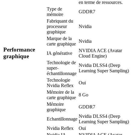
en terme de ressources.
Type de
GDDR7
mémoire
Fabriquant du
processeur
Nvidia
graphique
Marque de la
Nvidia
carte graphique
Performance
NVIDIA ACE (Avatar
IA générative
graphique
Cloud Engine)
Technologie de
Nvidia DLSS4 (Deep
super-
Learning Super Sampling)
échantillonnage
Technologie
Oui
Nvidia Reflex
Mémoire de la
8 Go
carte graphique
Mémoire
GDDR7
graphique
Nvidia DLSS4 (Deep
Echantillonnage
Learning Super Sampling)
Nvidia Reflex
Oui
Nvidia IA
NVIDIA ACE (Avatar