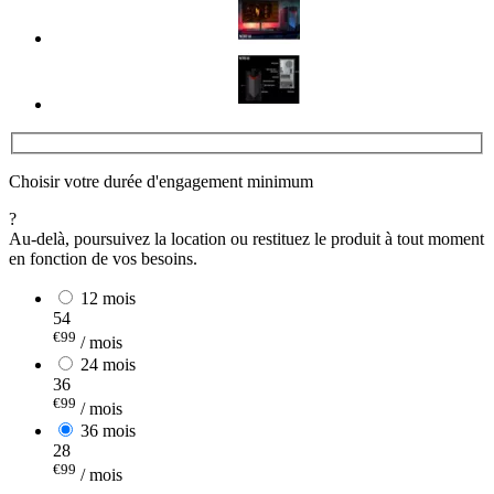
Choisir votre durée d'engagement minimum
?
Au-delà, poursuivez la location ou restituez le produit à tout moment
en fonction de vos besoins.
12 mois
54
€99
/ mois
24 mois
36
€99
/ mois
36 mois
28
€99
/ mois