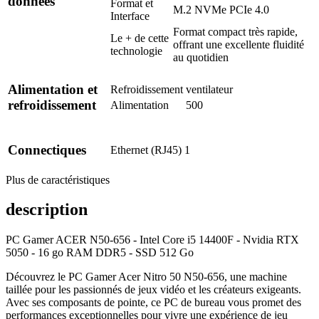
données
Format et
M.2 NVMe PCIe 4.0
Interface
Format compact très rapide,
Le + de cette
offrant une excellente fluidité
technologie
au quotidien
Alimentation et
Refroidissement
ventilateur
refroidissement
Alimentation
500
Connectiques
Ethernet (RJ45)
1
Plus de caractéristiques
description
PC Gamer ACER N50-656 - Intel Core i5 14400F - Nvidia RTX
5050 - 16 go RAM DDR5 - SSD 512 Go
Découvrez le PC Gamer Acer Nitro 50 N50-656, une machine
taillée pour les passionnés de jeux vidéo et les créateurs exigeants.
Avec ses composants de pointe, ce PC de bureau vous promet des
performances exceptionnelles pour vivre une expérience de jeu