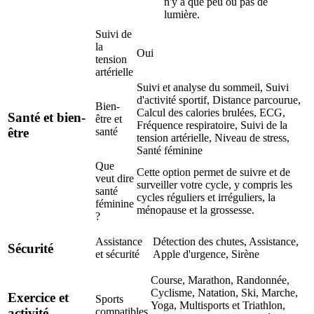
n'y a que peu ou pas de
lumière.
Suivi de
la
Oui
tension
artérielle
Suivi et analyse du sommeil, Suivi
d'activité sportif, Distance parcourue,
Bien-
Calcul des calories brulées, ECG,
Santé et bien-
être et
Fréquence respiratoire, Suivi de la
être
santé
tension artérielle, Niveau de stress,
Santé féminine
Que
Cette option permet de suivre et de
veut dire
surveiller votre cycle, y compris les
santé
cycles réguliers et irréguliers, la
féminine
ménopause et la grossesse.
?
Assistance
Détection des chutes, Assistance,
Sécurité
et sécurité
Apple d'urgence, Sirène
Course, Marathon, Randonnée,
Cyclisme, Natation, Ski, Marche,
Exercice et
Sports
Yoga, Multisports et Triathlon,
activité
compatibles