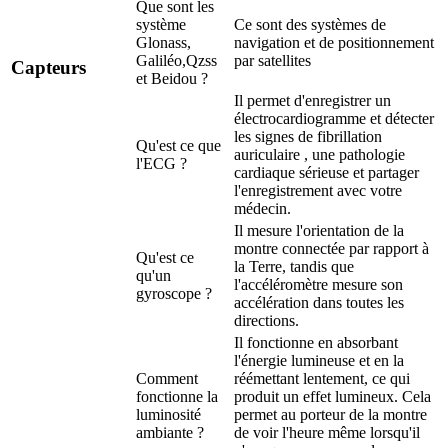
Que sont les
système
Ce sont des systèmes de
Glonass,
navigation et de positionnement
Galiléo,Qzss
par satellites
Capteurs
et Beidou ?
Il permet d'enregistrer un
électrocardiogramme et détecter
les signes de fibrillation
Qu'est ce que
auriculaire , une pathologie
l'ECG ?
cardiaque sérieuse et partager
l'enregistrement avec votre
médecin.
Il mesure l'orientation de la
montre connectée par rapport à
Qu'est ce
la Terre, tandis que
qu'un
l'accéléromètre mesure son
gyroscope ?
accélération dans toutes les
directions.
Il fonctionne en absorbant
l'énergie lumineuse et en la
Comment
réémettant lentement, ce qui
fonctionne la
produit un effet lumineux. Cela
luminosité
permet au porteur de la montre
ambiante ?
de voir l'heure même lorsqu'il