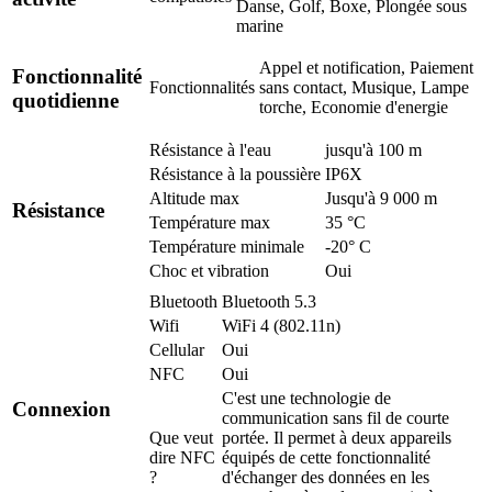
Danse, Golf, Boxe, Plongée sous
marine
Appel et notification, Paiement
Fonctionnalité
Fonctionnalités
sans contact, Musique, Lampe
quotidienne
torche, Economie d'energie
Résistance à l'eau
jusqu'à 100 m
Résistance à la poussière
IP6X
Altitude max
Jusqu'à 9 000 m
Résistance
Température max
35 °C
Température minimale
-20° C
Choc et vibration
Oui
Bluetooth
Bluetooth 5.3
Wifi
WiFi 4 (802.11n)
Cellular
Oui
NFC
Oui
C'est une technologie de
Connexion
communication sans fil de courte
Que veut
portée. Il permet à deux appareils
dire NFC
équipés de cette fonctionnalité
?
d'échanger des données en les