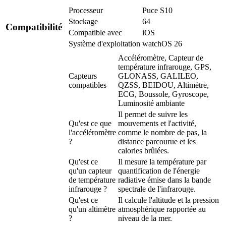
Processeur
Puce S10
Stockage
64
Compatibilité
Compatible avec
iOS
Système d'exploitation
watchOS 26
Accéléromètre, Capteur de
température infrarouge, GPS,
Capteurs
GLONASS, GALILEO,
compatibles
QZSS, BEIDOU, Altimètre,
ECG, Boussole, Gyroscope,
Luminosité ambiante
Il permet de suivre les
Qu'est ce que
mouvements et l'activité,
l'accéléromètre
comme le nombre de pas, la
?
distance parcourue et les
calories brûlées.
Qu'est ce
Il mesure la température par
qu'un capteur
quantification de l'énergie
de température
radiative émise dans la bande
infrarouge ?
spectrale de l'infrarouge.
Qu'est ce
Il calcule l'altitude et la pression
qu'un altimètre
atmosphérique rapportée au
?
niveau de la mer.