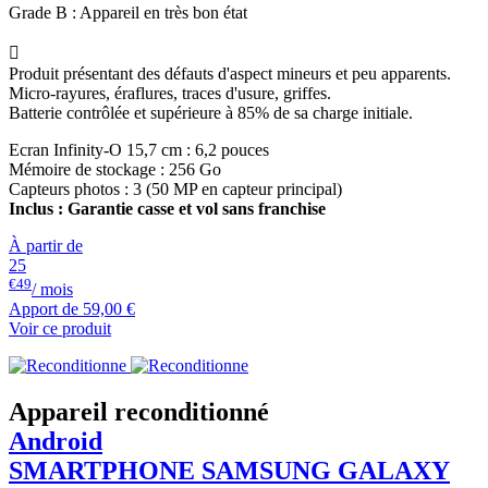
Grade B : Appareil en très bon état

Produit présentant des défauts d'aspect mineurs et peu apparents.
Micro-rayures, éraflures, traces d'usure, griffes.
Batterie contrôlée et supérieure à 85% de sa charge initiale.
Ecran Infinity-O 15,7 cm : 6,2 pouces
Mémoire de stockage : 256 Go
Capteurs photos : 3 (50 MP en capteur principal)
Inclus : Garantie casse et vol sans franchise
À partir de
25
€49
/ mois
Apport de
59,00 €
Voir ce produit
Appareil reconditionné
Android
SMARTPHONE
SAMSUNG
GALAXY