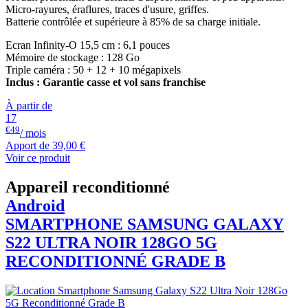
Micro-rayures, éraflures, traces d'usure, griffes.
Batterie contrôlée et supérieure à 85% de sa charge initiale.
Ecran Infinity-O 15,5 cm : 6,1 pouces
Mémoire de stockage : 128 Go
Triple caméra : 50 + 12 + 10 mégapixels
Inclus : Garantie casse et vol sans franchise
À partir de
17
€49
/ mois
Apport de
39,00 €
Voir ce produit
Appareil reconditionné
Android
SMARTPHONE
SAMSUNG
GALAXY
S22 ULTRA NOIR 128GO 5G
RECONDITIONNÉ GRADE B