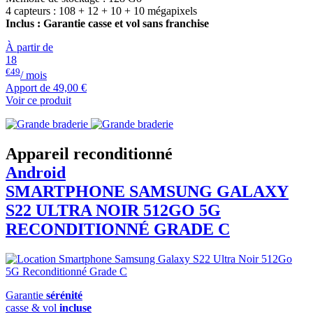
4 capteurs : 108 + 12 + 10 + 10 mégapixels
Inclus : Garantie casse et vol sans franchise
À partir de
18
€49
/ mois
Apport de
49,00 €
Voir ce produit
Appareil reconditionné
Android
SMARTPHONE
SAMSUNG
GALAXY
S22 ULTRA NOIR 512GO 5G
RECONDITIONNÉ GRADE C
Garantie
sérénité
casse & vol
incluse