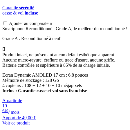
Garantie
sérénité
casse & vol
incluse
Ajouter au comparateur
Smartphone Reconditionné : Grade A, le meilleur du reconditionné !
Grade A : Reconditionné à neuf

Produit intact, ne présentant aucun défaut esthétique apparent.
Aucune micro-rayure, éraflure ou trace d'usure, aucune griffe.
Batterie contrôlée et supérieure à 85% de sa charge initiale.
Ecran Dynamic AMOLED 17 cm : 6,8 pouces
Mémoire de stockage : 128 Go
4 capteurs : 108 + 12 + 10 + 10 mégapixels
Inclus : Garantie casse et vol sans franchise
À partir de
19
€49
/ mois
Apport de
49,00 €
Voir ce produit