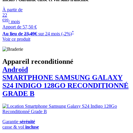
À partir de
22
€99
/ mois
Apport de
57,50 €
*
Au lieu de
23,49€
sur 24 mois (-2%)
Voir ce produit
Appareil reconditionné
Android
SMARTPHONE
SAMSUNG
GALAXY
S24 INDIGO 128GO RECONDITIONNÉ
GRADE B
Garantie
sérénité
casse & vol
incluse