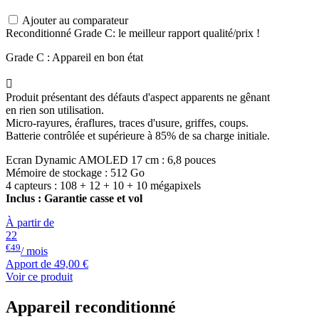
Ajouter au comparateur
Reconditionné Grade C: le meilleur rapport qualité/prix !
Grade C : Appareil en bon état

Produit présentant des défauts d'aspect apparents ne gênant
en rien son utilisation.
Micro-rayures, éraflures, traces d'usure, griffes, coups.
Batterie contrôlée et supérieure à 85% de sa charge initiale.
Ecran Dynamic AMOLED 17 cm : 6,8 pouces
Mémoire de stockage : 512 Go
4 capteurs : 108 + 12 + 10 + 10 mégapixels
Inclus : Garantie casse et vol
À partir de
22
€49
/ mois
Apport de
49,00 €
Voir ce produit
Appareil reconditionné