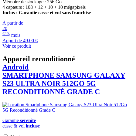
Mémoire de stockage : 256 Go
4 capteurs : 108 + 12 + 10 + 10 mégapixels
Inclus : Garantie casse et vol sans franchise
À partir de
20
€49
/ mois
Apport de
49,00 €
Voir ce produit
Appareil reconditionné
Android
SMARTPHONE
SAMSUNG
GALAXY
S23 ULTRA NOIR 512GO 5G
RECONDITIONNÉ GRADE C
Garantie
sérénité
casse & vol
incluse