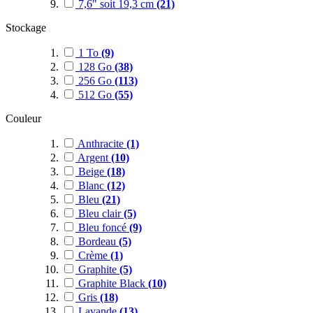
7,6" soit 19,3 cm
(21)
Stockage
1 To
(9)
128 Go
(38)
256 Go
(113)
512 Go
(55)
Couleur
Anthracite
(1)
Argent
(10)
Beige
(18)
Blanc
(12)
Bleu
(21)
Bleu clair
(5)
Bleu foncé
(9)
Bordeau
(5)
Crème
(1)
Graphite
(5)
Graphite Black
(10)
Gris
(18)
Lavande
(13)