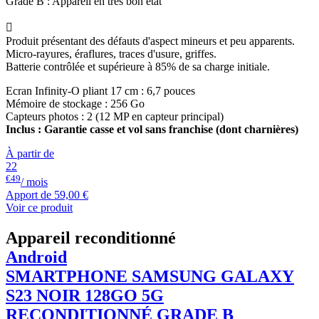
Grade B : Appareil en très bon état

Produit présentant des défauts d'aspect mineurs et peu apparents.
Micro-rayures, éraflures, traces d'usure, griffes.
Batterie contrôlée et supérieure à 85% de sa charge initiale.
Ecran Infinity-O pliant 17 cm : 6,7 pouces
Mémoire de stockage : 256 Go
Capteurs photos : 2 (12 MP en capteur principal)
Inclus : Garantie casse et vol sans franchise (dont charnières)
À partir de
22
€49
/ mois
Apport de
59,00 €
Voir ce produit
Appareil reconditionné
Android
SMARTPHONE
SAMSUNG
GALAXY
S23 NOIR 128GO 5G
RECONDITIONNÉ GRADE B