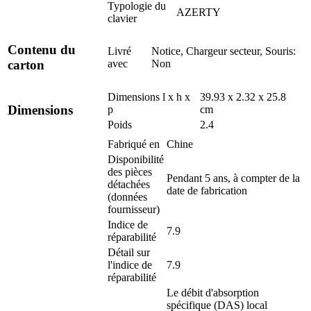
Typologie du
AZERTY
clavier
Contenu du
Livré
Notice, Chargeur secteur, Souris:
avec
Non
carton
Dimensions l x h x
39.93 x 2.32 x 25.8
Dimensions
p
cm
Poids
2.4
Fabriqué en
Chine
Disponibilité
des pièces
Pendant 5 ans, à compter de la
détachées
date de fabrication
(données
fournisseur)
Indice de
7.9
réparabilité
Détail sur
l'indice de
7.9
réparabilité
Le débit d'absorption
spécifique (DAS) local