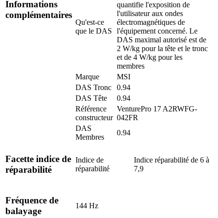
Informations
quantifie l'exposition de
l'utilisateur aux ondes
complémentaires
Qu'est-ce
électromagnétiques de
que le DAS
l'équipement concerné. Le
DAS maximal autorisé est de
2 W/kg pour la tête et le tronc
et de 4 W/kg pour les
membres
Marque
MSI
DAS Tronc
0.94
DAS Tête
0.94
Référence
VenturePro 17 A2RWFG-
constructeur
042FR
DAS
0.94
Membres
Facette indice de
Indice de
Indice réparabilité de 6 à
réparabilité
7,9
réparabilité
Fréquence de
144 Hz
balayage