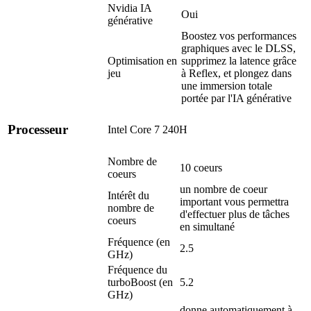
Nvidia IA
Oui
générative
Boostez vos performances
graphiques avec le DLSS,
Optimisation en
supprimez la latence grâce
jeu
à Reflex, et plongez dans
une immersion totale
portée par l'IA générative
Processeur
Intel Core 7 240H
Nombre de
10 coeurs
coeurs
un nombre de coeur
Intérêt du
important vous permettra
nombre de
d'effectuer plus de tâches
coeurs
en simultané
Fréquence (en
2.5
GHz)
Fréquence du
turboBoost (en
5.2
GHz)
donne automatiquement à