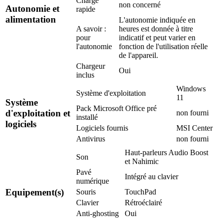
Charge
non concerné
Autonomie et
rapide
alimentation
L'autonomie indiquée en
A savoir :
heures est donnée à titre
pour
indicatif et peut varier en
l'autonomie
fonction de l'utilisation réelle
de l'appareil.
Chargeur
Oui
inclus
Windows
Système d'exploitation
11
Système
Pack Microsoft Office pré
d'exploitation et
non fourni
installé
logiciels
Logiciels fournis
MSI Center
Antivirus
non fourni
Haut-parleurs Audio Boost
Son
et Nahimic
Pavé
Intégré au clavier
numérique
Equipement(s)
Souris
TouchPad
Clavier
Rétroéclairé
Anti-ghosting
Oui