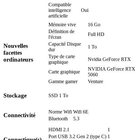
Compatible
intelligence
Oui
artificielle
Mémoire vive
16 Go
Définition de
Full HD
l'écran
Capacité Disque
Nouvelles
1 To
dur
facettes
Type de carte
ordinateurs
Nvidia GeForce RTX
graphique
NVIDIA GeForce RTX
Carte graphique
5060
Gamme gamer
Venture
Stockage
SSD 1 To
Norme Wifi
Wifi 6E
Connectivité
Bluetooth
5.3
HDMI 2.1
1
Port USB 3.2 Gen 2 (type C)
1
Connectique(s)