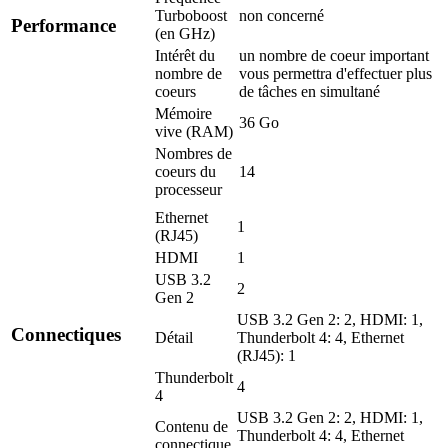
Turboboost
non concerné
Performance
(en GHz)
Intérêt du
un nombre de coeur important
nombre de
vous permettra d'effectuer plus
coeurs
de tâches en simultané
Mémoire
36 Go
vive (RAM)
Nombres de
coeurs du
14
processeur
Ethernet
1
(RJ45)
HDMI
1
USB 3.2
2
Gen 2
USB 3.2 Gen 2: 2, HDMI: 1,
Connectiques
Détail
Thunderbolt 4: 4, Ethernet
(RJ45): 1
Thunderbolt
4
4
USB 3.2 Gen 2: 2, HDMI: 1,
Contenu de
Thunderbolt 4: 4, Ethernet
connectique