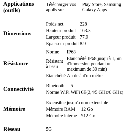
Applications
Télécharger vos
Play Store, Samsung
applis sur
Galaxy Apps
(outils)
Poids net
228
Hauteur produit
163.3
Dimensions
Largeur produit
77.9
Epaisseur produit
8.9
Norme
IP68
Etanchéité IP68 jusqu'à 1,5m
Résistant
Résistance
d'immersion pendant un
à l'eau
maximum de 30 min)
Etanchéité
Au delà d'un mètre
Bluetooth
5
Connectivité
Norme WiFi
WiFi 6E(2,4/5 GHz/6 GHz)
Extensible jusqu'à
non extensible
Mémoire
Mémoire RAM
12 Go
Mémoire interne
512 Go
Réseau
5G