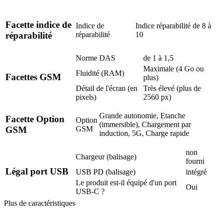
Facette indice de
Indice de
Indice réparabilité de 8 à
réparabilité
10
réparabilité
Norme DAS
de 1 à 1,5
Maximale (4 Go ou
Fluidité (RAM)
Facettes GSM
plus)
Détail de l'écran (en
Très élevé (plus de
pixels)
2560 px)
Grande autonomie, Etanche
Facette Option
Option
(immersible), Chargement par
GSM
GSM
induction, 5G, Charge rapide
non
Chargeur (balisage)
fourni
Légal port USB
USB PD (balisage)
intégré
Le produit est-il équipé d'un port
Oui
USB-C ?
Plus de caractéristiques