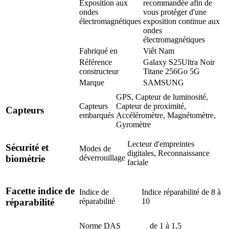
Exposition aux
recommandée afin de
ondes
vous protéger d'une
électromagnétiques
exposition continue aux
ondes
électromagnétiques
Fabriqué en
Viêt Nam
Référence
Galaxy S25Ultra Noir
constructeur
Titane 256Go 5G
Marque
SAMSUNG
GPS, Capteur de luminosité,
Capteurs
Capteur de proximité,
Capteurs
embarqués
Accéléromètre, Magnétomètre,
Gyromètre
Lecteur d'empreintes
Sécurité et
Modes de
digitales, Reconnaissance
déverrouillage
biométrie
faciale
Facette indice de
Indice de
Indice réparabilité de 8 à
réparabilité
10
réparabilité
Norme DAS
de 1 à 1,5