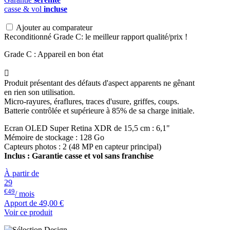
casse & vol
incluse
Ajouter au comparateur
Reconditionné Grade C: le meilleur rapport qualité/prix !
Grade C : Appareil en bon état

Produit présentant des défauts d'aspect apparents ne gênant
en rien son utilisation.
Micro-rayures, éraflures, traces d'usure, griffes, coups.
Batterie contrôlée et supérieure à 85% de sa charge initiale.
Ecran OLED Super Retina XDR de 15,5 cm : 6,1"
Mémoire de stockage : 128 Go
Capteurs photos : 2 (48 MP en capteur principal)
Inclus : Garantie casse et vol sans franchise
À partir de
29
€49
/ mois
Apport de
49,00 €
Voir ce produit