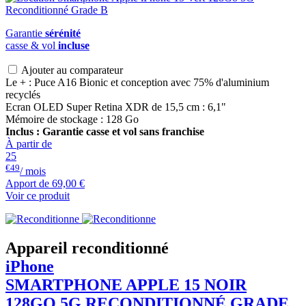
Garantie
sérénité
casse & vol
incluse
Ajouter au comparateur
Le + : Puce A16 Bionic et conception avec 75% d'aluminium
recyclés
Ecran OLED Super Retina XDR de 15,5 cm : 6,1"
Mémoire de stockage : 128 Go
Inclus : Garantie casse et vol sans franchise
À partir de
25
€49
/ mois
Apport de
69,00 €
Voir ce produit
Appareil reconditionné
iPhone
SMARTPHONE
APPLE
15 NOIR
128GO 5G RECONDITIONNÉ GRADE