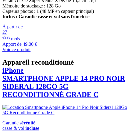
Ecran OLED Super Retina XDR de 15,5 cm : 6,1"
Mémoire de stockage : 128 Go
Capteurs photos : 1 (48 MP en capteur principal)
Inclus : Garantie casse et vol sans franchise
À partir de
27
€99
/ mois
Apport de
49,00 €
Voir ce produit
Appareil reconditionné
iPhone
SMARTPHONE
APPLE
14 PRO NOIR
SIDERAL 128GO 5G
RECONDITIONNÉ GRADE C
Garantie
sérénité
casse & vol
incluse