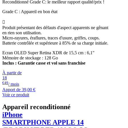
Reconditionné Grade C: le meilleur rapport qualité/prix !
Grade C : Appareil en bon état

Produit présentant des défauts d'aspect apparents ne gênant
en rien son utilisation.
Micro-rayures, éraflures, traces d'usure, griffes, coups.
Batterie contrôlée et supérieure à 85% de sa charge initiale.
Ecran OLED Super Retina XDR de 15,5 cm : 6,1"
Mémoire de stockage : 128 Go
Inclus : Garantie casse et vol sans franchise
À partir de
18
€49
/ mois
Apport de
39,00 €
Voir ce produit
Appareil reconditionné
iPhone
SMARTPHONE
APPLE
14