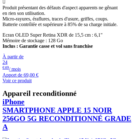

Produit présentant des défauts d'aspect apparents ne gênant
en rien son utilisation.
Micro-rayures, éraflures, traces d'usure, griffes, coups.
Batterie contrôlée et supérieure à 85% de sa charge initiale.
Ecran OLED Super Retina XDR de 15,5 cm : 6,1"
Mémoire de stockage : 128 Go
Inclus : Garantie casse et vol sans franchise
À partir de
24
€49
/ mois
Apport de
69,00 €
Voir ce produit
Appareil reconditionné
iPhone
SMARTPHONE
APPLE
15 NOIR
256GO 5G RECONDITIONNÉ GRADE
A