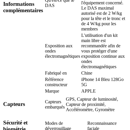
Qu'est-ce que le
l'équipement concerné.
Informations
DAS
Le DAS maximal
complémentaires
autorisé est de 2 W/kg
pour la tête et le tronc et
de 4 W/kg pour les
membres
L'utilisation d'un kit
main libre est
Exposition aux
recommandée afin de
ondes
vous protéger d'une
électromagnétiques
exposition continue aux
ondes
électromagnétiques
Fabriqué en
Chine
Référence
iPhone 14 Bleu 128Go
constructeur
5G
Marque
APPLE
GPS, Capteur de luminosité,
Capteurs
Capteurs
Capteur de proximité,
embarqués
Accéléromètre, Gyromètre
Sécurité et
Modes de
Reconnaissance
déverrouillage
faciale
biométrie