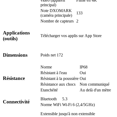
vidéo (appareil
Filme en 4K
principal)
Note DXOMARK
133
(caméra principale)
Nombre de capteurs
2
Applications
Télécharger vos applis sur
App Store
(outils)
Dimensions
Poids net
172
Norme
IP68
Résistant à l'eau
Oui
Résistance
Résistant à la poussière
Oui
Résistance aux chocs
Non communiqué
Etanchéité
Au delà d'un mètre
Bluetooth
5.3
Connectivité
Norme WiFi
Wi-Fi 6 (2,4/5GHz)
Extensible jusqu'à
non extensible