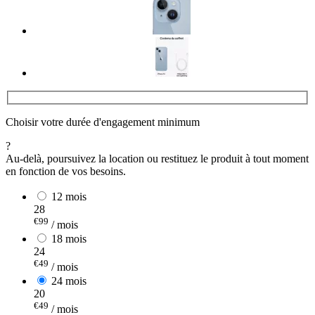
Choisir votre durée d'engagement minimum
?
Au-delà, poursuivez la location ou restituez le produit à tout moment
en fonction de vos besoins.
12 mois
28
€99
/ mois
18 mois
24
€49
/ mois
24 mois
20
€49
/ mois