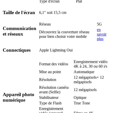
Type d'écran
Plat
Taille de l'écran
6,1" soit 15,5 cm
Réseau
5G
Communication
en
Découvrez la couverture réseau
et réseaux
savoir
pour bien choisir votre mobile
plus
Connectiques
Apple Lightning
Oui
Enregistrement vidéo
Format des vidéos
4K à 24, 30 ou 60 i/s
Mise au point
Automatique
12 mégapixels+ 12
Résolution
mégapixels
Résolution caméra
12 mégapixels
avant (Selfie)
Appareil photo
Stabilisateur
Optique
numérique
Type de Flash
True Tone
Enregistrement