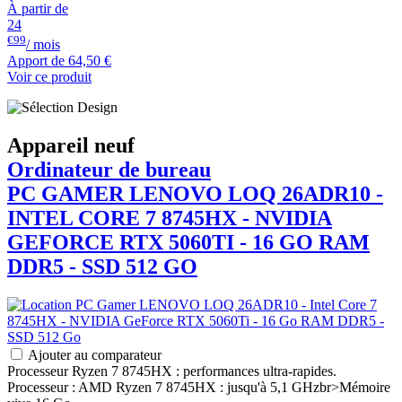
À partir de
24
€99
/ mois
Apport de
64,50 €
Voir ce produit
Appareil neuf
Ordinateur de bureau
PC GAMER
LENOVO
LOQ 26ADR10 -
INTEL CORE 7 8745HX - NVIDIA
GEFORCE RTX 5060TI - 16 GO RAM
DDR5 - SSD 512 GO
Ajouter au comparateur
Processeur Ryzen 7 8745HX : performances ultra-rapides.
Processeur : AMD Ryzen 7 8745HX : jusqu'à 5,1 GHzbr>Mémoire