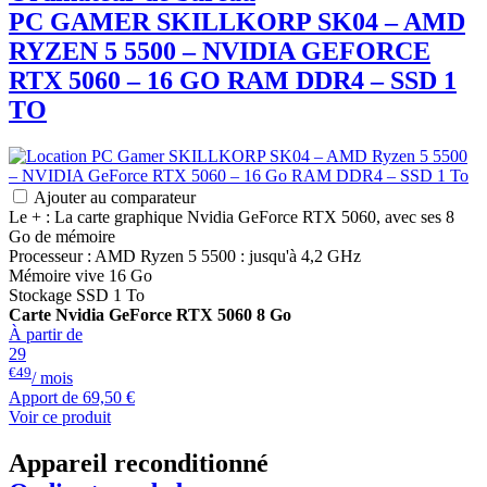
PC GAMER
SKILLKORP
SK04 – AMD
RYZEN 5 5500 – NVIDIA GEFORCE
RTX 5060 – 16 GO RAM DDR4 – SSD 1
TO
Ajouter au comparateur
Le + : La carte graphique Nvidia GeForce RTX 5060, avec ses 8
Go de mémoire
Processeur : AMD Ryzen 5 5500 : jusqu'à 4,2 GHz
Mémoire vive 16 Go
Stockage SSD 1 To
Carte Nvidia GeForce RTX 5060 8 Go
À partir de
29
€49
/ mois
Apport de
69,50 €
Voir ce produit
Appareil reconditionné