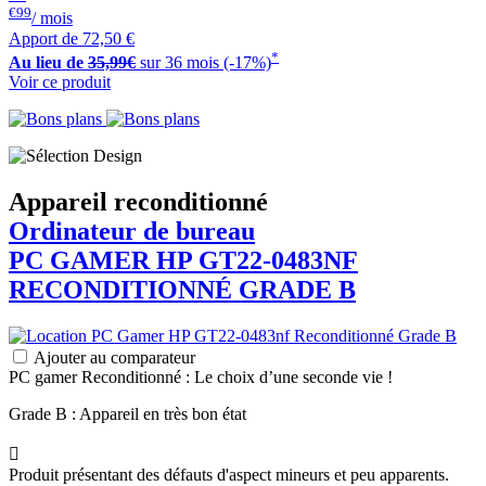
€99
/ mois
Apport de
72,50 €
*
Au lieu de
35,99€
sur 36 mois (-17%)
Voir ce produit
Appareil reconditionné
Ordinateur de bureau
PC GAMER
HP
GT22-0483NF
RECONDITIONNÉ GRADE B
Ajouter au comparateur
PC gamer Reconditionné : Le choix d’une seconde vie !
Grade B : Appareil en très bon état

Produit présentant des défauts d'aspect mineurs et peu apparents.