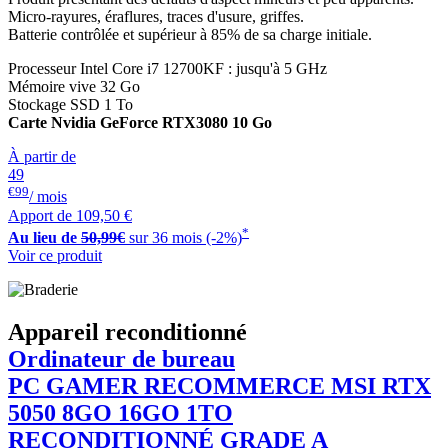
Micro-rayures, éraflures, traces d'usure, griffes.
Batterie contrôlée et supérieur à 85% de sa charge initiale.
Processeur Intel Core i7 12700KF : jusqu'à 5 GHz
Mémoire vive 32 Go
Stockage SSD 1 To
Carte Nvidia GeForce RTX3080 10 Go
À partir de
49
€99
/ mois
Apport de
109,50 €
*
Au lieu de
50,99€
sur 36 mois (-2%)
Voir ce produit
Appareil reconditionné
Ordinateur de bureau
PC GAMER
RECOMMERCE
MSI RTX
5050 8GO 16GO 1TO
RECONDITIONNÉ GRADE A