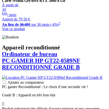
Carte Nvidia GeForce RTX 5060 8 Go
À partir de
34
€99
/ mois
Apport de
79,50 €
*
Au lieu de
36,49€
sur 36 mois (-4%)
Voir ce produit
Appareil reconditionné
Ordinateur de bureau
PC GAMER
HP
GT22-0589NF
RECONDITIONNÉ GRADE B
Ajouter au comparateur
PC gamer Reconditionné : Le choix d’une seconde vie !
Grade B : Appareil en très bon état

Produit présentant des défauts d'aspect mineurs et peu apparents.