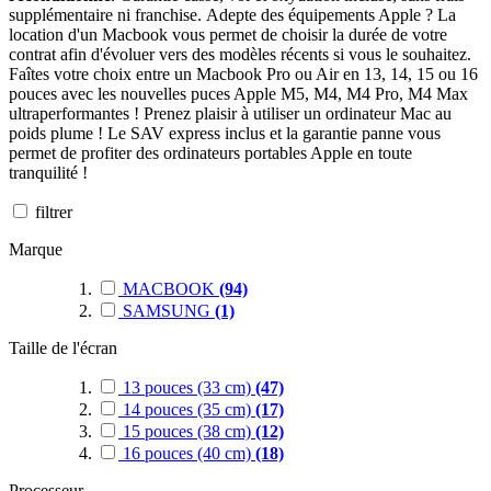
supplémentaire ni franchise.
Adepte des équipements Apple ? La
location d'un Macbook vous permet de choisir la durée de votre
contrat afin d'évoluer vers des modèles récents si vous le souhaitez.
Faîtes votre choix entre un Macbook Pro ou Air en 13, 14, 15 ou 16
pouces avec les nouvelles puces Apple M5, M4, M4 Pro, M4 Max
ultraperformantes ! Prenez plaisir à utiliser un ordinateur Mac au
poids plume ! Le SAV express inclus et la garantie panne vous
permet de profiter des ordinateurs portables Apple en toute
tranquilité !
filtrer
Marque
MACBOOK
(94)
SAMSUNG
(1)
Taille de l'écran
13 pouces (33 cm)
(47)
14 pouces (35 cm)
(17)
15 pouces (38 cm)
(12)
16 pouces (40 cm)
(18)
Processeur