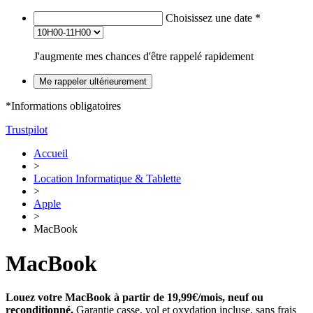
Choisissez une date
*
J'augmente mes chances d'être rappelé rapidement
Me rappeler ultérieurement
*Informations obligatoires
Trustpilot
Accueil
>
Location Informatique & Tablette
>
Apple
>
MacBook
MacBook
Louez votre MacBook à partir de 19,99€/mois, neuf ou
reconditionné.
Garantie casse, vol et oxydation incluse, sans frais