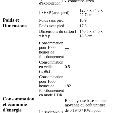
TV connectée Tizen
d'exploitation
123.7 x 74.3 x
LxHxP (avec pied)
22.7 cm
Poids et
Poids sans pied
16.9
Dimensions
Poids avec pied
17.3
Dimensions du carton l
140.5 x 84.6 x
x h x p
18.5 cm
Consommation
pour 1000
77
heures de
fonctionnement
Consommation
en veille
0.5
(watts)
Consommation
pour 1000
heures de
182
fonctionnement
en mode HDR
Consommation
Boulanger se base sur une
et économie
moyenne du coût unitaire
d'énergie
de 0.1940 / KWh pour
Le saviez-vous