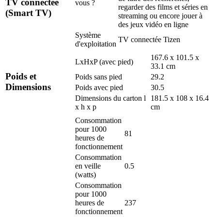
TV connectée
vous ?
regarder des films et séries en
(Smart TV)
streaming ou encore jouer à
des jeux vidéo en ligne
Système
TV connectée Tizen
d'exploitation
167.6 x 101.5 x
LxHxP (avec pied)
33.1 cm
Poids et
Poids sans pied
29.2
Dimensions
Poids avec pied
30.5
Dimensions du carton l
181.5 x 108 x 16.4
x h x p
cm
Consommation
pour 1000
81
heures de
fonctionnement
Consommation
en veille
0.5
(watts)
Consommation
pour 1000
heures de
237
fonctionnement