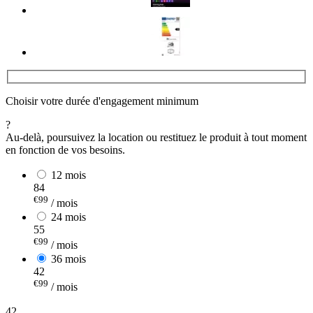
Choisir votre durée d'engagement minimum
?
Au-delà, poursuivez la location ou restituez le produit à tout moment
en fonction de vos besoins.
12 mois
84
€99
/ mois
24 mois
55
€99
/ mois
36 mois
42
€99
/ mois
42