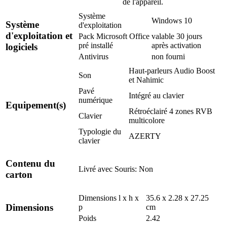
de l'appareil.
Système
Windows 10
Système
d'exploitation
d'exploitation et
Pack Microsoft Office
valable 30 jours
pré installé
après activation
logiciels
Antivirus
non fourni
Haut-parleurs Audio Boost
Son
et Nahimic
Pavé
Intégré au clavier
numérique
Equipement(s)
Rétroéclairé 4 zones RVB
Clavier
multicolore
Typologie du
AZERTY
clavier
Contenu du
Livré avec
Souris: Non
carton
Dimensions l x h x
35.6 x 2.28 x 27.25
Dimensions
p
cm
Poids
2.42