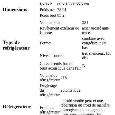
LxHxP
60 x 186 x 66.5 cm
Dimensions
Poids net
78.91
Poids brut
85.2
Volume total
321
Revêtement extérieur de
acier brossé anti-
la porte
traces
combiné avec
Type de
Format
congélateur en
réfrigérateur
bas
très silencieux (33
Niveau sonore
db)
Classe d'émission de
B
bruit acoustique dans l'air
Volume du
218
réfrigérateur
Dégivrage
du
automatique
réfrigérateur
le froid ventilé permet une
répartition du froid de manière
Réfrigérateur
Froid du
homogène et un rangement
réfrigérateur
libre, sans contrainte, des