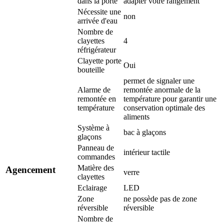
dans la porte
adapter votre rangement
Nécessite une
non
arrivée d'eau
Nombre de
clayettes
4
réfrigérateur
Clayette porte
Oui
bouteille
permet de signaler une
Alarme de
remontée anormale de la
remontée en
température pour garantir une
température
conservation optimale des
aliments
Système à
bac à glaçons
glaçons
Panneau de
intérieur tactile
commandes
Matière des
Agencement
verre
clayettes
Eclairage
LED
Zone
ne possède pas de zone
réversible
réversible
Nombre de