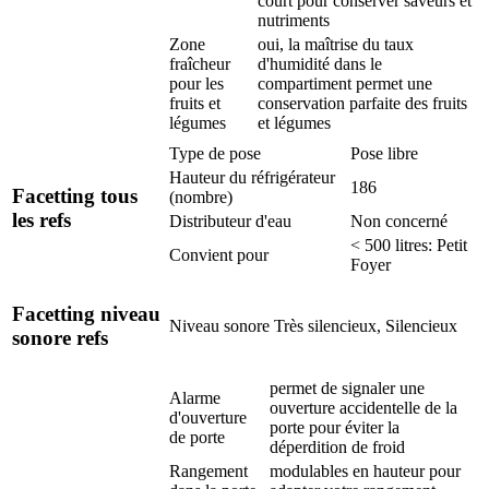
court pour conserver saveurs et
nutriments
Zone
oui, la maîtrise du taux
fraîcheur
d'humidité dans le
pour les
compartiment permet une
fruits et
conservation parfaite des fruits
légumes
et légumes
Type de pose
Pose libre
Hauteur du réfrigérateur
186
Facetting tous
(nombre)
les refs
Distributeur d'eau
Non concerné
< 500 litres: Petit
Convient pour
Foyer
Facetting niveau
Niveau sonore
Très silencieux, Silencieux
sonore refs
permet de signaler une
Alarme
ouverture accidentelle de la
d'ouverture
porte pour éviter la
de porte
déperdition de froid
Rangement
modulables en hauteur pour