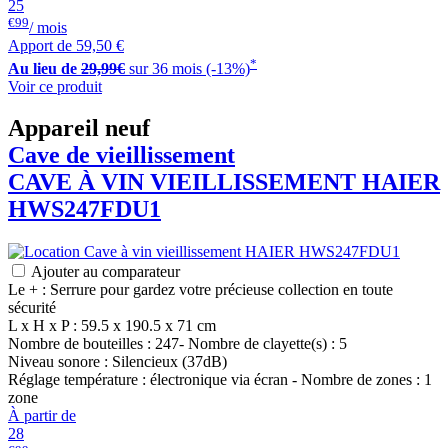
25
€99
/ mois
Apport de
59,50 €
*
Au lieu de
29,99€
sur 36 mois (-13%)
Voir ce produit
Appareil neuf
Cave de vieillissement
CAVE À VIN VIEILLISSEMENT
HAIER
HWS247FDU1
Ajouter au comparateur
Le + : Serrure pour gardez votre précieuse collection en toute
sécurité
L x H x P : 59.5 x 190.5 x 71 cm
Nombre de bouteilles : 247- Nombre de clayette(s) : 5
Niveau sonore : Silencieux (37dB)
Réglage température : électronique via écran - Nombre de zones : 1
zone
À partir de
28