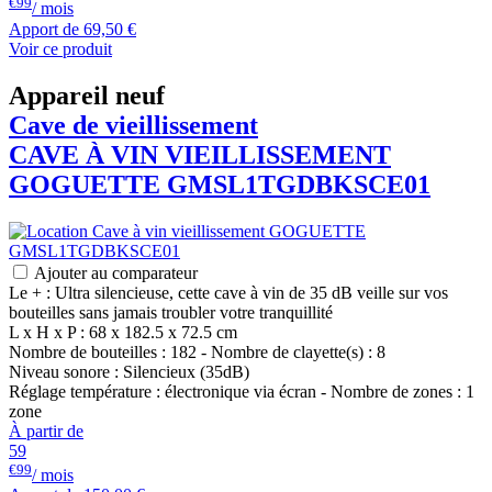
€99
/ mois
Apport de
69,50 €
Voir ce produit
Appareil neuf
Cave de vieillissement
CAVE À VIN VIEILLISSEMENT
GOGUETTE
GMSL1TGDBKSCE01
Ajouter au comparateur
Le + : Ultra silencieuse, cette cave à vin de 35 dB veille sur vos
bouteilles sans jamais troubler votre tranquillité
L x H x P : 68 x 182.5 x 72.5 cm
Nombre de bouteilles : 182 - Nombre de clayette(s) : 8
Niveau sonore : Silencieux (35dB)
Réglage température : électronique via écran - Nombre de zones : 1
zone
À partir de
59
€99
/ mois