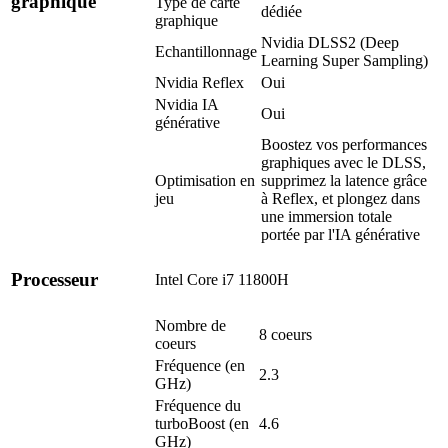
graphique
Type de carte
dédiée
graphique
Nvidia DLSS2 (Deep
Echantillonnage
Learning Super Sampling)
Nvidia Reflex
Oui
Nvidia IA
Oui
générative
Boostez vos performances
graphiques avec le DLSS,
Optimisation en
supprimez la latence grâce
jeu
à Reflex, et plongez dans
une immersion totale
portée par l'IA générative
Processeur
Intel Core i7 11800H
Nombre de
8 coeurs
coeurs
Fréquence (en
2.3
GHz)
Fréquence du
turboBoost (en
4.6
GHz)