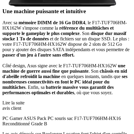
Une machine puissante et intuitive
Avec sa
mémoire DIMM de 16 Go DDR4
, le F17-TUF706HM-
HX162W s'impose comme la
référence du multitâches et
supporte le gameplay le plus complexe
. Son
disque dur massif
stocke 1 To de données
et de fichiers sur un disque SSD. Le plus :
votre F17-TUF706HM-HX162W dispose de 2 slots de 512 Go
pour y ajouter des disques SATA indépendants et vous permettre de
passer d'un jeu à l'autre sans effort.
Côté design, Asus signe avec le F17-TUF706HM-HX162W
une
machine de guerre aussi fine que puissante
. Son
châssis en nid
d'abeille refroidit la machine
en quelques instants, tandis que
ses
nombreuses connectivités en font le PC idéal pour du
multitâches
. Enfin, sa
batterie massive vous garantit des
performances optimales et durables
, où que vous soyez.
Lire la suite
avis client
PC Gamer ASUS Pack PC souris sac F17-TUF706HM-HX16
Reconditionné Grade B
Les avis déposés sur Boulanger Location font l'objet d'un contrôle