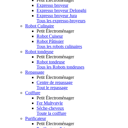
Petit Électroménager
Expresso broyeur
Expresso broyeur Delonghi
Expresso broyeur Jura
Tous les expresso-broyeurs
Robot Culinaire
Petit Électroménager
Robot Cuiseur
Robot Pâtissier
Tous les robots culinaires
Robot tondeuse
Petit Électroménager
Robot tondeuse
Tous les Robots tondeuses
Repassage
Petit Électroménager
Centre de repassage
Tout le repassage
Coiffure
Petit Électroménager
Fer Multystyle
Sèche-cheveux
Toute la coiffure
Purificateur
Petit Électroménager