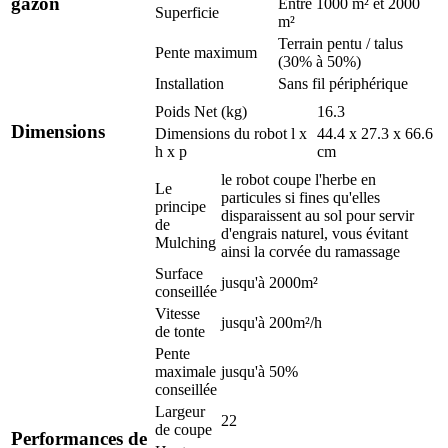
gazon
Entre 1000 m² et 2000
Superficie
m²
Terrain pentu / talus
Pente maximum
(30% à 50%)
Installation
Sans fil périphérique
Poids Net (kg)
16.3
Dimensions
Dimensions du robot l x
44.4 x 27.3 x 66.6
h x p
cm
le robot coupe l'herbe en
Le
particules si fines qu'elles
principe
disparaissent au sol pour servir
de
d'engrais naturel, vous évitant
Mulching
ainsi la corvée du ramassage
Surface
jusqu'à 2000m²
conseillée
Vitesse
jusqu'à 200m²/h
de tonte
Pente
maximale
jusqu'à 50%
conseillée
Largeur
22
de coupe
Performances de