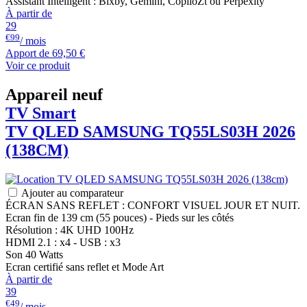
Assistant Intelligent : Bixby, Gemini, CopiloZt ou Perpexity
À partir de
29
€99
/ mois
Apport de
69,50 €
Voir ce produit
Appareil neuf
TV Smart
TV QLED
SAMSUNG
TQ55LS03H 2026
(138CM)
Ajouter au comparateur
ÉCRAN SANS REFLET : CONFORT VISUEL JOUR ET NUIT.
Ecran fin de 139 cm (55 pouces) - Pieds sur les côtés
Résolution : 4K UHD 100Hz
HDMI 2.1 : x4 - USB : x3
Son 40 Watts
Ecran certifié sans reflet et Mode Art
À partir de
39
€49
/ mois