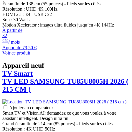
Écran fin de 138 cm (55 pouces) - Pieds sur les côtés
Résolution : UHD 4K 100Hz
HDMI 2.1 : x4 - USB : x2
Son : 30 Watts
Motion Xcelerator : images ultra fluides jusqu’en 4K 144Hz
À partir de
32
€49
/ mois
Apport de
79,50 €
Voir ce produit
Appareil neuf
TV Smart
TV LED
SAMSUNG
TU85U8005H 2026 (
215 CM )
Ajouter au comparateur
Smart TV et Vision AI: demandez ce que vous voulez à votre
assistant intelligent. Design ultra fin
Grand écran fin de 214 cm (85 pouces) - Pieds sur les côtés
Résolution : 4K UHD 50Hz