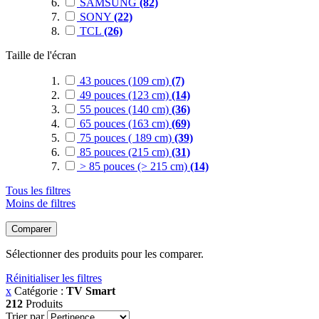
SAMSUNG
(82)
SONY
(22)
TCL
(26)
Taille de l'écran
43 pouces (109 cm)
(7)
49 pouces (123 cm)
(14)
55 pouces (140 cm)
(36)
65 pouces (163 cm)
(69)
75 pouces ( 189 cm)
(39)
85 pouces (215 cm)
(31)
> 85 pouces (> 215 cm)
(14)
Tous les filtres
Moins de filtres
Comparer
Sélectionner des produits pour les comparer.
Réinitialiser les filtres
x
Catégorie :
TV Smart
212
Produits
Trier par