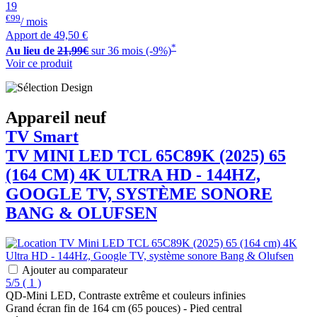
19
€99
/ mois
Apport de
49,50 €
*
Au lieu de
21,99€
sur 36 mois (-9%)
Voir ce produit
Appareil neuf
TV Smart
TV MINI LED
TCL
65C89K (2025) 65
(164 CM) 4K ULTRA HD - 144HZ,
GOOGLE TV, SYSTÈME SONORE
BANG & OLUFSEN
Ajouter au comparateur
5/5
(
1 )
QD-Mini LED, Contraste extrême et couleurs infinies
Grand écran fin de 164 cm (65 pouces) - Pied central