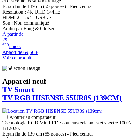
et des couleurs sans marquage.
Ecran fin de 139 cm (55 pouces) - Pied central
Résolution : 4K UHD 144Hz
HDMI 2.1 : x4 - USB : x1
Son : Non communiqué
Audio par Bang & Olufsen
À partir de
29
€99
/ mois
Apport de
69,50 €
Voir ce produit
Appareil neuf
TV Smart
TV RGB
HISENSE
55UR8S (139CM)
Ajouter au comparateur
Technologie RGB MiniLED : couleurs éclatantes et spectre 100%
BT2020.
Écran fin de 139 cm (55 pouces) - Pied central