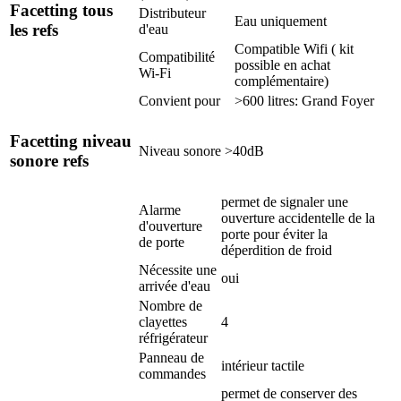
Facetting tous
Distributeur
Eau uniquement
les refs
d'eau
Compatible Wifi ( kit
Compatibilité
possible en achat
Wi-Fi
complémentaire)
Convient pour
>600 litres: Grand Foyer
Facetting niveau
Niveau sonore
>40dB
sonore refs
permet de signaler une
Alarme
ouverture accidentelle de la
d'ouverture
porte pour éviter la
de porte
déperdition de froid
Nécessite une
oui
arrivée d'eau
Nombre de
clayettes
4
réfrigérateur
Panneau de
intérieur tactile
commandes
permet de conserver des