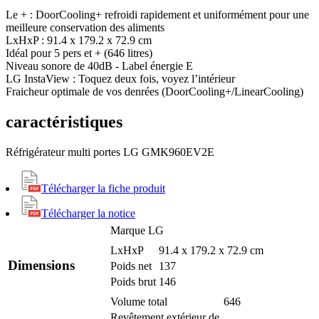
Le + : DoorCooling+ refroidi rapidement et uniformément pour une
meilleure conservation des aliments
LxHxP : 91.4 x 179.2 x 72.9 cm
Idéal pour 5 pers et + (646 litres)
Niveau sonore de 40dB - Label énergie E
LG InstaView : Toquez deux fois, voyez l’intérieur
Fraicheur optimale de vos denrées (DoorCooling+/LinearCooling)
caractéristiques
Réfrigérateur multi portes LG GMK960EV2E
Télécharger la fiche produit
Télécharger la notice
Marque
LG
LxHxP
91.4 x 179.2 x 72.9 cm
Dimensions
Poids net
137
Poids brut
146
Volume total
646
Revêtement extérieur de