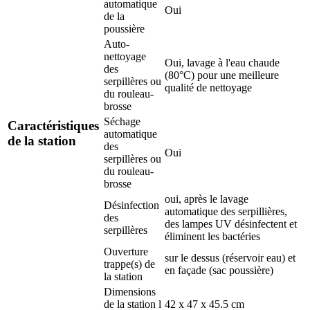
automatique
Oui
de la
poussière
Auto-
nettoyage
Oui, lavage à l'eau chaude
des
(80°C) pour une meilleure
serpillères ou
qualité de nettoyage
du rouleau-
brosse
Séchage
Caractéristiques
automatique
de la station
des
Oui
serpillères ou
du rouleau-
brosse
oui, après le lavage
Désinfection
automatique des serpillières,
des
des lampes UV désinfectent et
serpillères
éliminent les bactéries
Ouverture
sur le dessus (réservoir eau) et
trappe(s) de
en façade (sac poussière)
la station
Dimensions
de la station l
42 x 47 x 45.5 cm