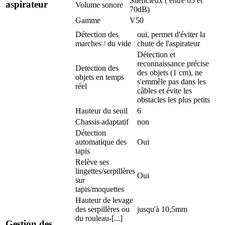
Silencieux ( entre 65 et
aspirateur
Volume sonore
70dB)
Gamme
V50
Détection des
oui, permet d'éviter la
marches / du vide
chute de l'aspirateur
Détection et
reconnaissance précise
Detection des
des objets (1 cm), ne
objets en temps
s'emmêle pas dans les
réel
câbles et évite les
obstacles les plus petits
Hauteur du seuil
6
Chassis adaptatif
non
Détection
automatique des
Oui
tapis
Relève ses
lingettes/serpillères
Oui
sur
tapis/moquettes
Hauteur de levage
des serpillères ou
jusqu'à 10,5mm
du rouleau-[...]
Gestion des