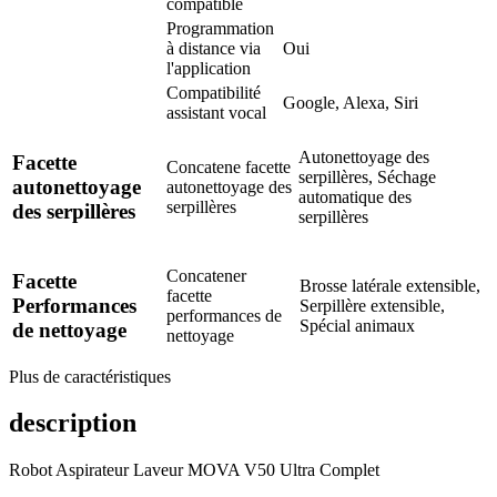
compatible
Programmation
à distance via
Oui
l'application
Compatibilité
Google, Alexa, Siri
assistant vocal
Autonettoyage des
Facette
Concatene facette
serpillères, Séchage
autonettoyage
autonettoyage des
automatique des
serpillères
des serpillères
serpillères
Concatener
Facette
Brosse latérale extensible,
facette
Performances
Serpillère extensible,
performances de
Spécial animaux
de nettoyage
nettoyage
Plus de caractéristiques
description
Robot Aspirateur Laveur MOVA V50 Ultra Complet