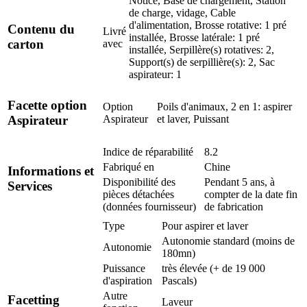
Notice, Base de chargement, Station
de charge, vidage, Cable
d'alimentation, Brosse rotative: 1 pré
Contenu du
Livré
installée, Brosse latérale: 1 pré
carton
avec
installée, Serpillère(s) rotatives: 2,
Support(s) de serpillière(s): 2, Sac
aspirateur: 1
Facette option
Option
Poils d'animaux, 2 en 1: aspirer
Aspirateur
et laver, Puissant
Aspirateur
Indice de réparabilité
8.2
Fabriqué en
Chine
Informations et
Disponibilité des
Pendant 5 ans, à
Services
pièces détachées
compter de la date fin
(données fournisseur)
de fabrication
Type
Pour aspirer et laver
Autonomie standard (moins de
Autonomie
180mn)
Puissance
très élevée (+ de 19 000
d'aspiration
Pascals)
Autre
Facetting
Laveur