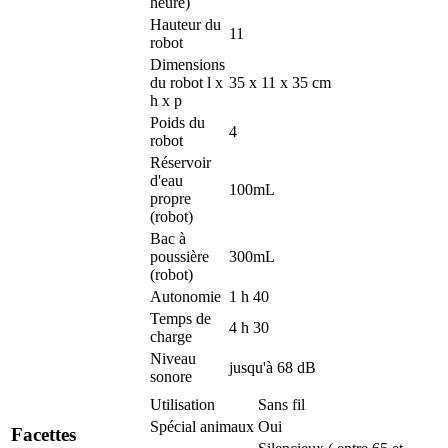
heure)
Hauteur du
11
robot
Dimensions
du robot l x
35 x 11 x 35 cm
h x p
Poids du
4
robot
Réservoir
d'eau
100mL
propre
(robot)
Bac à
poussière
300mL
(robot)
Autonomie
1 h 40
Temps de
4 h 30
charge
Niveau
jusqu'à 68 dB
sonore
Utilisation
Sans fil
Spécial animaux
Oui
Facettes