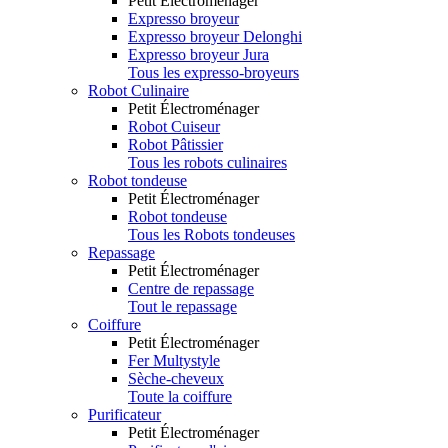
Petit Électroménager
Expresso broyeur
Expresso broyeur Delonghi
Expresso broyeur Jura
Tous les expresso-broyeurs
Robot Culinaire
Petit Électroménager
Robot Cuiseur
Robot Pâtissier
Tous les robots culinaires
Robot tondeuse
Petit Électroménager
Robot tondeuse
Tous les Robots tondeuses
Repassage
Petit Électroménager
Centre de repassage
Tout le repassage
Coiffure
Petit Électroménager
Fer Multystyle
Sèche-cheveux
Toute la coiffure
Purificateur
Petit Électroménager