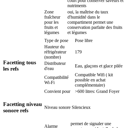
court pour conserver saveurs et
nutriments
Zone
oui, la maîtrise du taux
fraîcheur
d'humidité dans le
pour les
compartiment permet une
fruits et
conservation parfaite des fruits
légumes
et légumes
Type de pose
Pose libre
Hauteur du
réfrigérateur
179
(nombre)
Facetting tous
Distributeur
Eau, glaçons et glace pilée
les refs
d'eau
Compatible Wifi ( kit
Compatibilité
possible en achat
Wi-Fi
complémentaire)
Convient pour
>600 litres: Grand Foyer
Facetting niveau
Niveau sonore
Silencieux
sonore refs
permet de signaler une
Alarme