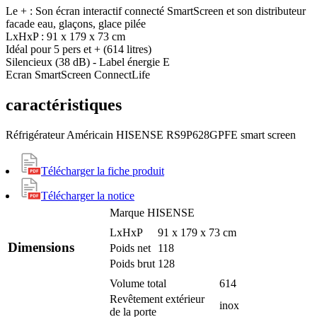
Le + : Son écran interactif connecté SmartScreen et son distributeur
facade eau, glaçons, glace pilée
LxHxP : 91 x 179 x 73 cm
Idéal pour 5 pers et + (614 litres)
Silencieux (38 dB) - Label énergie E
Ecran SmartScreen ConnectLife
caractéristiques
Réfrigérateur Américain HISENSE RS9P628GPFE smart screen
Télécharger la fiche produit
Télécharger la notice
Marque
HISENSE
LxHxP
91 x 179 x 73 cm
Dimensions
Poids net
118
Poids brut
128
Volume total
614
Revêtement extérieur
inox
de la porte