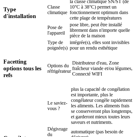
la classe climatique SN/ST (de
Classe
10°C à 38°C) permet un
Type
climatique
fonctionnement optimum dans
d'installation
cette plage de températures
pose libre, peut être installé
Pose de
librement dans n'importe quelle
l'appareil
pièce de la maison
Type de
intégrée(s), elles sont invisibles
poignée(s)
pour un rendu esthétique
Facetting
Distributeur d'eau, Zone
Options du
options tous les
fraîcheur viande et/ou légumes,
réfrigérateur
Connecté WIFI
refs
plus la capacité de congélation
est importante, plus le
congélateur congèle rapidement
Le saviez-
les aliments. Les aliments frais
vous ?
se conserveront plus longtemps,
et garderont mieux toutes leurs
saveurs et nutriments.
Dégivrage
automatique (pas besoin de
du