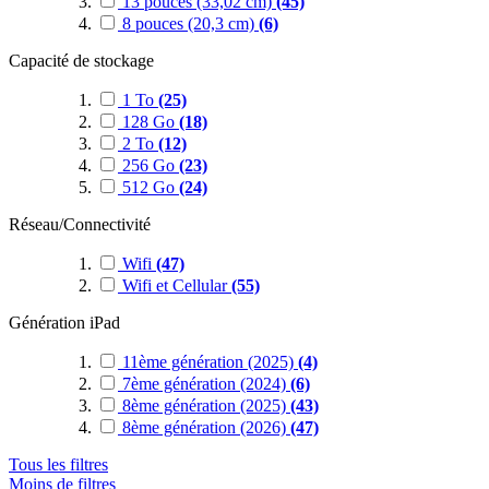
13 pouces (33,02 cm)
(45)
8 pouces (20,3 cm)
(6)
Capacité de stockage
1 To
(25)
128 Go
(18)
2 To
(12)
256 Go
(23)
512 Go
(24)
Réseau/Connectivité
Wifi
(47)
Wifi et Cellular
(55)
Génération iPad
11ème génération (2025)
(4)
7ème génération (2024)
(6)
8ème génération (2025)
(43)
8ème génération (2026)
(47)
Tous les filtres
Moins de filtres