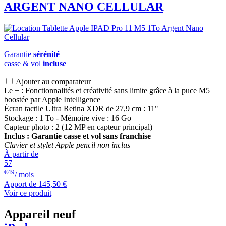
ARGENT NANO CELLULAR
Garantie
sérénité
casse & vol
incluse
Ajouter au comparateur
Le + : Fonctionnalités et créativité sans limite grâce à la puce M5
boostée par Apple Intelligence
Écran tactile Ultra Retina XDR de 27,9 cm : 11"
Stockage : 1 To - Mémoire vive : 16 Go
Capteur photo : 2 (12 MP en capteur principal)
Inclus : Garantie casse et vol sans franchise
Clavier et stylet Apple pencil non inclus
À partir de
57
€49
/ mois
Apport de
145,50 €
Voir ce produit
Appareil neuf