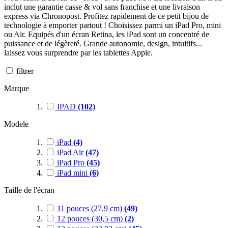
inclut une garantie casse & vol sans franchise et une livraison
express via Chronopost. Profitez rapidement de ce petit bijou de
technologie à emporter partout ! Choisissez parmi un iPad Pro, mini
ou Air. Equipés d'un écran Retina, les iPad sont un concentré de
puissance et de légèreté. Grande autonomie, design, intuitifs...
laissez vous surprendre par les tablettes Apple.
filtrer
Marque
IPAD
(102)
Modele
iPad
(4)
iPad Air
(47)
iPad Pro
(45)
iPad mini
(6)
Taille de l'écran
11 pouces (27,9 cm)
(49)
12 pouces (30,5 cm)
(2)