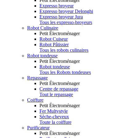
Petit Électroménager
Expresso broyeur
Expresso broyeur Delonghi
Expresso broyeur Jura
Tous les expresso-broyeurs
Robot Culinaire
Petit Électroménager
Robot Cuiseur
Robot Pâtissier
Tous les robots culinaires
Robot tondeuse
Petit Électroménager
Robot tondeuse
Tous les Robots tondeuses
Repassage
Petit Électroménager
Centre de repassage
Tout le repassage
Coiffure
Petit Électroménager
Fer Multystyle
Sèche-cheveux
Toute la coiffure
Purificateur
Petit Électroménager