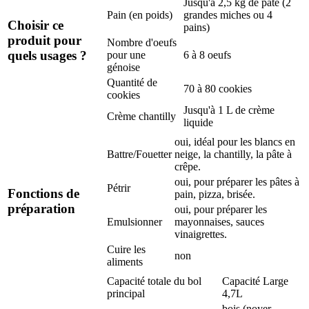
Jusqu'à 2,5 kg de pâte (2
Pain (en poids)
grandes miches ou 4
Choisir ce
pains)
produit pour
Nombre d'oeufs
quels usages ?
pour une
6 à 8 oeufs
génoise
Quantité de
70 à 80 cookies
cookies
Jusqu'à 1 L de crème
Crème chantilly
liquide
oui, idéal pour les blancs en
Battre/Fouetter
neige, la chantilly, la pâte à
crêpe.
oui, pour préparer les pâtes à
Pétrir
Fonctions de
pain, pizza, brisée.
préparation
oui, pour préparer les
Emulsionner
mayonnaises, sauces
vinaigrettes.
Cuire les
non
aliments
Capacité totale du bol
Capacité Large
principal
4,7L
bois (noyer