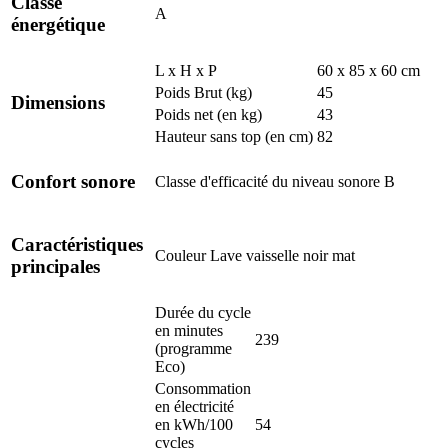
Classe
A
énergétique
L x H x P
60 x 85 x 60 cm
Poids Brut (kg)
45
Dimensions
Poids net (en kg)
43
Hauteur sans top (en cm)
82
Confort sonore
Classe d'efficacité du niveau sonore
B
Caractéristiques
Couleur
Lave vaisselle noir mat
principales
Durée du cycle
en minutes
239
(programme
Eco)
Consommation
en électricité
en kWh/100
54
cycles