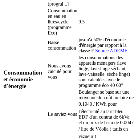
(progra[...]
Consommation
en eau en
litres/cycle
9.5
(programme
Eco)
jusqu'à 50% d'économie
Basse
d'énergie par rapport à la
consommation
classe F
Source ADEME
les consommations des
appareils ménagers (lave
Nous avons
linge, lave-linge séchant,
calculé pour
Consommation
lave-vaisselle, sèche linge)
vous
et économie
sont calculées avec le
programme éco 40 60°
d'énergie
Boulanger se base sur une
moyenne du coût unitaire de
0.1940 / KWh pour
l'électricité au tarif bleu
Le saviez-vous
EDF d'un contrat de 6kVa
et du prix de l'eau de 0.0047
/ litre de Véolia ( tarifs en
vigueur )