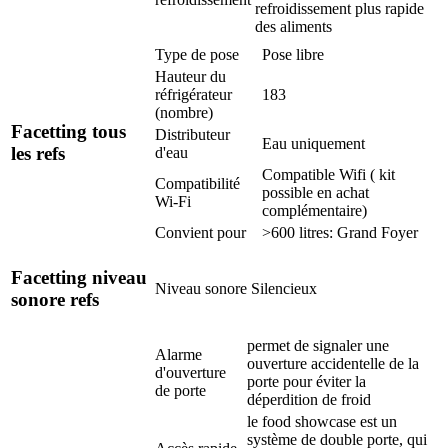
refroidissement plus rapide
des aliments
Type de pose
Pose libre
Hauteur du
réfrigérateur
183
(nombre)
Facetting tous
Distributeur
Eau uniquement
les refs
d'eau
Compatible Wifi ( kit
Compatibilité
possible en achat
Wi-Fi
complémentaire)
Convient pour
>600 litres: Grand Foyer
Facetting niveau
Niveau sonore
Silencieux
sonore refs
permet de signaler une
Alarme
ouverture accidentelle de la
d'ouverture
porte pour éviter la
de porte
déperdition de froid
le food showcase est un
système de double porte, qui