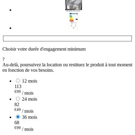
Choisir votre durée d'engagement minimum
?
Au-delà, poursuivez la location ou restituez le produit à tout moment
en fonction de vos besoins.
12 mois
113
€99
/ mois
24 mois
82
€49
/ mois
36 mois
68
€99
/ mois