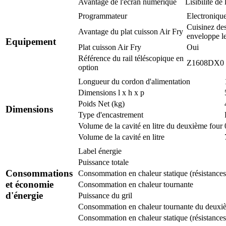
Avantage de l'écran numérique
Lisibilité de
Programmateur
Electroniqu
Cuisinez des
Avantage du plat cuisson Air Fry
enveloppe le
Equipement
Plat cuisson Air Fry
Oui
Référence du rail téléscopique en
Z1608DX0
option
Longueur du cordon d'alimentation
Dimensions l x h x p
Poids Net (kg)
Dimensions
Type d'encastrement
Volume de la cavité en litre du deuxième four
Volume de la cavité en litre
Label énergie
Puissance totale
Consommations
Consommation en chaleur statique (résistances 
et économie
Consommation en chaleur tournante
d'énergie
Puissance du gril
Consommation en chaleur tournante du deuxi
Consommation en chaleur statique (résistances h