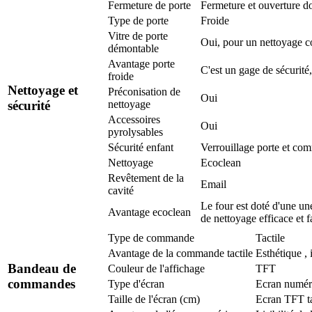
Fermeture de porte
Fermeture et ouverture d
Type de porte
Froide
Vitre de porte
Oui, pour un nettoyage co
démontable
Avantage porte
C'est un gage de sécurité,
froide
Nettoyage et
Préconisation de
Oui
sécurité
nettoyage
Accessoires
Oui
pyrolysables
Sécurité enfant
Verrouillage porte et c
Nettoyage
Ecoclean
Revêtement de la
Email
cavité
Le four est doté d'une un
Avantage ecoclean
de nettoyage efficace et f
Type de commande
Tactile
Avantage de la commande tactile
Esthétique , 
Bandeau de
Couleur de l'affichage
TFT
commandes
Type d'écran
Ecran numér
Taille de l'écran (cm)
Ecran TFT ta