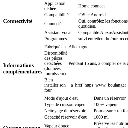
Application
Home connect
dédiée
Compatibilité
iOS et Android
Connectivité
Oui, contrôlez les fonctions
Connecté
quotidien.
Assistant vocal
Compatible Alexa/Assistan
Programmes
suivi entretien du four, recet
Fabriqué en
Allemagne
Disponibilité
des pièces
détachées
Pendant 15 ans, à compter de la 
Informations
(données
complémentaires
fournisseur)
Bien
installer son
_a_href_https_www_boulanger_c
four
Mode d'ajout d'eau
Dans un réservoir
Type de cuisson vapeur
100% vapeur
Nettoyage du réservoir
Pour assurer un fon
Capacité réservoir d'eau
1000 ml
Préserve les nutrim
Vapeur douce :
Cuisson vapeur