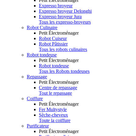
Petit Électroménager
Expresso broyeur
Expresso broyeur Delonghi
Expresso broyeur Jura
Tous les expresso-broyeurs
Robot Culinaire
Petit Électroménager
Robot Cuiseur
Robot Pâtissier
Tous les robots culinaires
Robot tondeuse
Petit Électroménager
Robot tondeuse
Tous les Robots tondeuses
Repassage
Petit Électroménager
Centre de repassage
Tout le repassage
Coiffure
Petit Électroménager
Fer Multystyle
Sèche-cheveux
Toute la coiffure
Purificateur
Petit Électroménager