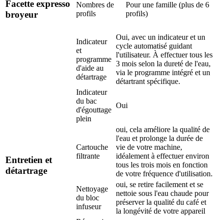
Facette expresso
Nombres de
Pour une famille (plus de 6
profils
profils)
broyeur
Oui, avec un indicateur et un
Indicateur
cycle automatisé guidant
et
l'utilisateur. À effectuer tous les
programme
3 mois selon la dureté de l'eau,
d'aide au
via le programme intégré et un
détartrage
détartrant spécifique.
Indicateur
du bac
Oui
d'égouttage
plein
oui, cela améliore la qualité de
l'eau et prolonge la durée de
Cartouche
vie de votre machine,
filtrante
idéalement à effectuer environ
Entretien et
tous les trois mois en fonction
détartrage
de votre fréquence d'utilisation.
oui, se retire facilement et se
Nettoyage
nettoie sous l'eau chaude pour
du bloc
préserver la qualité du café et
infuseur
la longévité de votre appareil