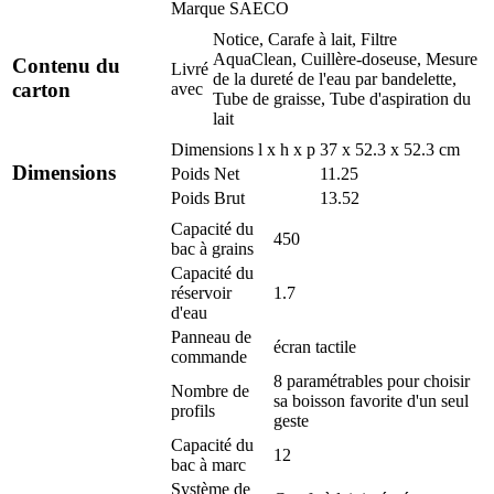
Marque
SAECO
Notice, Carafe à lait, Filtre
AquaClean, Cuillère-doseuse, Mesure
Contenu du
Livré
de la dureté de l'eau par bandelette,
carton
avec
Tube de graisse, Tube d'aspiration du
lait
Dimensions l x h x p
37 x 52.3 x 52.3 cm
Dimensions
Poids Net
11.25
Poids Brut
13.52
Capacité du
450
bac à grains
Capacité du
réservoir
1.7
d'eau
Panneau de
écran tactile
commande
8 paramétrables pour choisir
Nombre de
sa boisson favorite d'un seul
profils
geste
Capacité du
12
bac à marc
Système de