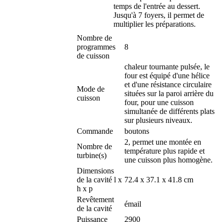
temps de l'entrée au dessert.
Jusqu'à 7 foyers, il permet de
multiplier les préparations.
Nombre de
programmes
8
de cuisson
chaleur tournante pulsée, le
four est équipé d'une hélice
et d'une résistance circulaire
Mode de
situées sur la paroi arrière du
cuisson
four, pour une cuisson
simultanée de différents plats
sur plusieurs niveaux.
Commande
boutons
2, permet une montée en
Nombre de
température plus rapide et
turbine(s)
une cuisson plus homogène.
Dimensions
de la cavité l x
72.4 x 37.1 x 41.8 cm
h x p
Revêtement
émail
de la cavité
Puissance
2900