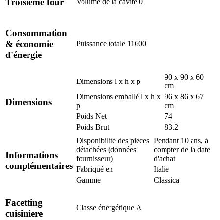
Troisième four
Volume de la cavité
0
Consommation
& économie
Puissance totale
11600
d'énergie
90 x 90 x 60
Dimensions l x h x p
cm
Dimensions emballé l x h x
96 x 86 x 67
Dimensions
p
cm
Poids Net
74
Poids Brut
83.2
Disponibilité des pièces
Pendant 10 ans, à
détachées (données
compter de la date
Informations
fournisseur)
d'achat
complémentaires
Fabriqué en
Italie
Gamme
Classica
Facetting
Classe énergétique
A
cuisiniere