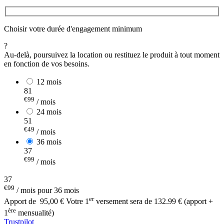
Choisir votre durée d'engagement minimum
?
Au-delà, poursuivez la location ou restituez le produit à tout moment
en fonction de vos besoins.
12 mois
81
€99
/ mois
24 mois
51
€49
/ mois
36 mois
37
€99
/ mois
37
€99
/ mois pour 36 mois
er
Apport de
95,00 €
Votre 1
versement sera de 132.99 € (apport +
ère
1
mensualité)
Trustpilot