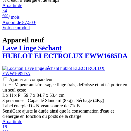
% d’eau, d’énergie et de temps
À partir de
34
€99
/ mois
Apport de
87,50 €
Voir ce produit
Appareil neuf
Lave Linge Séchant
HUBLOT
ELECTROLUX
EWW1685DA
Ajouter au comparateur
Le + : Vapeur anti-froissage : linge frais, défroissé et prêt à porter en
un seul geste
L x H x P : 59.7 x 84.7 x 53.4 cm
3 personnes : Capacité Standard (8kg) - Séchage (4Kg)
Label énergie D - Niveau sonore de 71dB
SensiCare ajuste la durée ainsi que la consommation d'eau et
d'énergie en fonction du poids de la charge
À partir de
18