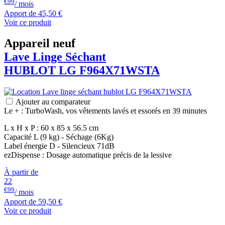
€99
/ mois
Apport de
45,50 €
Voir ce produit
Appareil neuf
Lave Linge Séchant
HUBLOT
LG
F964X71WSTA
Ajouter au comparateur
Le + : TurboWash, vos vêtements lavés et essorés en 39 minutes
L x H x P : 60 x 85 x 56.5 cm
Capacité L (9 kg) - Séchage (6Kg)
Label énergie D - Silencieux 71dB
ezDispense : Dosage automatique précis de la lessive
À partir de
22
€99
/ mois
Apport de
59,50 €
Voir ce produit