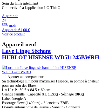
Soin du linge intelligent
Connectivité à l'application LG ThinQ
À partir de
24
€49
/ mois
Apport de
61,00 €
Voir ce produit
Appareil neuf
Lave Linge Séchant
HUBLOT
HISENSE
WD5I1245BWRH
Ajouter au comparateur
Sa technologie iFit pour maximiser l'espace, sa pompe à chaleur
pour un soin des fibres.
L x H x P : 59.5 x 84.5 x 60 cm
Grande famille : Capacité XL (12kg) - Séchage (8Kg)
Label énergie A
Essorage élevé (1400 trs) - Silencieux 72dB
Dosage automatique de lessive - Vapeur - Connecté