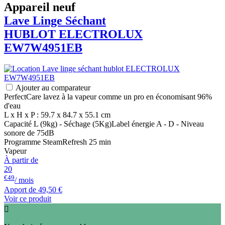
Appareil neuf
Lave Linge Séchant
HUBLOT
ELECTROLUX
EW7W4951EB
Ajouter au comparateur
PerfectCare lavez à la vapeur comme un pro en économisant 96%
d'eau
L x H x P : 59.7 x 84.7 x 55.1 cm
Capacité L (9kg) - Séchage (5Kg)Label énergie A - D - Niveau
sonore de 75dB
Programme SteamRefresh 25 min
Vapeur
À partir de
20
€49
/ mois
Apport de
49,50 €
Voir ce produit
