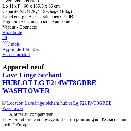
laver avec précision.
L x H x P : 60 x 165.5 x 66 cm
Capacité XL (12kg) - Séchage (10kg)
Label énergie A - C - Silencieux 72dB
Ergonomie : panneau tactile au centre
Vapeur - Connecté
À partir de
59
€99
/ mois
Apport de
149,50 €
Voir ce produit
Appareil neuf
Lave Linge Séchant
HUBLOT
LG
F214WT8GRBE
WASHTOWER
Ajouter au comparateur
Le + : Solution de nettoyage tout-en-un pour un gain d'espace et une
facilité d'usage