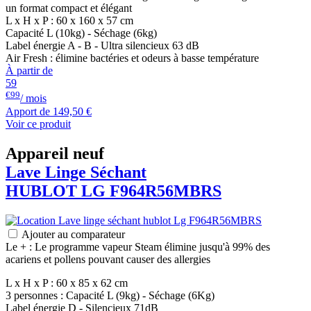
un format compact et élégant
L x H x P : 60 x 160 x 57 cm
Capacité L (10kg) - Séchage (6kg)
Label énergie A - B - Ultra silencieux 63 dB
Air Fresh : élimine bactéries et odeurs à basse température
À partir de
59
€99
/ mois
Apport de
149,50 €
Voir ce produit
Appareil neuf
Lave Linge Séchant
HUBLOT
LG
F964R56MBRS
Ajouter au comparateur
Le + : Le programme vapeur Steam élimine jusqu'à 99% des
acariens et pollens pouvant causer des allergies
L x H x P : 60 x 85 x 62 cm
3 personnes : Capacité L (9kg) - Séchage (6Kg)
Label énergie D - Silencieux 71dB