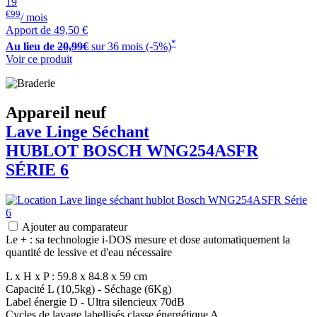
19
€99
/ mois
Apport de
49,50 €
*
Au lieu de
20,99€
sur 36 mois (-5%)
Voir ce produit
Appareil neuf
Lave Linge Séchant
HUBLOT
BOSCH
WNG254ASFR
SÉRIE 6
Ajouter au comparateur
Le + : sa technologie i-DOS mesure et dose automatiquement la
quantité de lessive et d'eau nécessaire
L x H x P : 59.8 x 84.8 x 59 cm
Capacité L (10,5kg) - Séchage (6Kg)
Label énergie D - Ultra silencieux 70dB
Cycles de lavage labellisés classe énergétique A