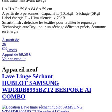
sans traitement avant-lavage
L x H x P : 59.8 x 84.8 x 59 cm
A partir de 5 personnes : Capacité L (10,5kg) - Séchage (6Kg)
Label énergie D - Ultra silencieux 70dB
SmartFinish : défroisse les textiles pour faciliter le repassage
Technologie autoDry : pour un séchage délicat et précis, économe
en énergie
À partir de
26
€99
/ mois
Apport de
69,50 €
Voir ce produit
Appareil neuf
Lave Linge Séchant
HUBLOT
SAMSUNG
WD18DB8995BZT2 BESPOKE AI
COMBO