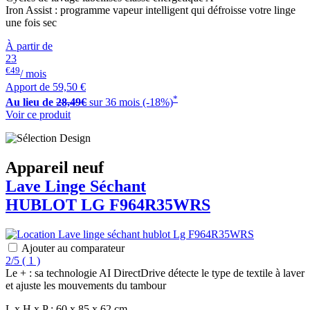
Iron Assist : programme vapeur intelligent qui défroisse votre linge
une fois sec
À partir de
23
€49
/ mois
Apport de
59,50 €
*
Au lieu de
28,49€
sur 36 mois (-18%)
Voir ce produit
Appareil neuf
Lave Linge Séchant
HUBLOT
LG
F964R35WRS
Ajouter au comparateur
2/5
(
1 )
Le + : sa technologie AI DirectDrive détecte le type de textile à laver
et ajuste les mouvements du tambour
L x H x P : 60 x 85 x 62 cm