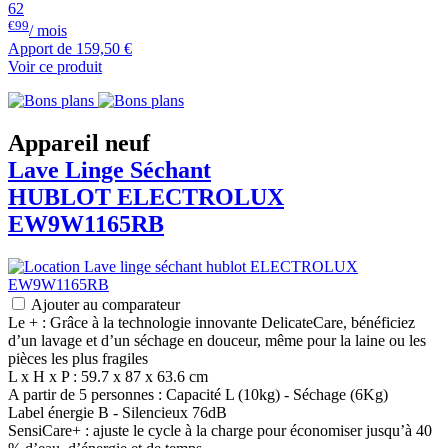
62
€99
/ mois
Apport de
159,50 €
Voir ce produit
Appareil neuf
Lave Linge Séchant
HUBLOT
ELECTROLUX
EW9W1165RB
Ajouter au comparateur
Le + : Grâce à la technologie innovante DelicateCare, bénéficiez
d’un lavage et d’un séchage en douceur, même pour la laine ou les
pièces les plus fragiles
L x H x P : 59.7 x 87 x 63.6 cm
A partir de 5 personnes : Capacité L (10kg) - Séchage (6Kg)
Label énergie B - Silencieux 76dB
SensiCare+ : ajuste le cycle à la charge pour économiser jusqu’à 40