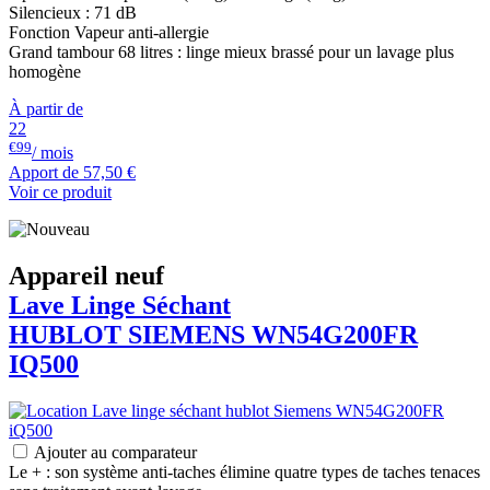
Silencieux : 71 dB
Fonction Vapeur anti-allergie
Grand tambour 68 litres : linge mieux brassé pour un lavage plus
homogène
À partir de
22
€99
/ mois
Apport de
57,50 €
Voir ce produit
Appareil neuf
Lave Linge Séchant
HUBLOT
SIEMENS
WN54G200FR
IQ500
Ajouter au comparateur
Le + : son système anti-taches élimine quatre types de taches tenaces