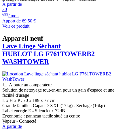
À partir de
30
€99
/ mois
Apport de
69,50 €
Voir ce produit
Appareil neuf
Lave Linge Séchant
HUBLOT
LG
F761TOWERB2
WASHTOWER
Ajouter au comparateur
Solution de nettoyage tout-en-un pour un gain d'espace et une
facilité d'usage
L x H x P : 70 x 189 x 77 cm
Grande famille : Capacité XXL (17kg) - Séchage (16kg)
Label énergie E - Silencieux 72dB
Ergonomie : panneau tactile situé au centre
Vapeur - Connecté
À partir de