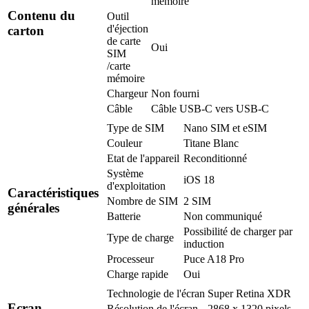
mémoire
Contenu du
Outil
d'éjection
carton
de carte
Oui
SIM
/carte
mémoire
Chargeur
Non fourni
Câble
Câble USB-C vers USB-C
Type de SIM
Nano SIM et eSIM
Couleur
Titane Blanc
Etat de l'appareil
Reconditionné
Système
iOS 18
d'exploitation
Caractéristiques
Nombre de SIM
2 SIM
générales
Batterie
Non communiqué
Possibilité de charger par
Type de charge
induction
Processeur
Puce A18 Pro
Charge rapide
Oui
Technologie de l'écran
Super Retina XDR
Ecran
Résolution de l'écran
2868 x 1320 pixels