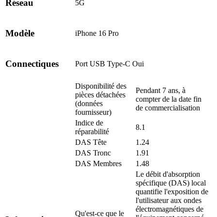
Réseau
5G
Modèle
iPhone 16 Pro
Connectiques
Port USB Type-C
Oui
Disponibilité des
Pendant 7 ans, à
pièces détachées
compter de la date fin
(données
de commercialisation
fournisseur)
Indice de
8.1
réparabilité
DAS Tête
1.24
DAS Tronc
1.91
DAS Membres
1.48
Le débit d'absorption
spécifique (DAS) local
quantifie l'exposition de
l'utilisateur aux ondes
électromagnétiques de
Qu'est-ce que le