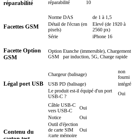
réparabilité
10
réparabilité
Norme DAS
de 1 à 1,5
Détail de l'écran (en
Elevé (de 1920 à
Facettes GSM
pixels)
2560 px)
Série
iPhone 16
Facette Option
Option
Etanche (immersible), Chargement
GSM
par induction, 5G, Charge rapide
GSM
non
Chargeur (balisage)
fourni
Légal port USB
USB PD (balisage)
intégré
Le produit est-il équipé d'un port
Oui
USB-C ?
Câble USB-C
Oui
vers USB-C
Notice
Oui
Outil d'éjection
de carte SIM
Oui
Contenu du
/carte mémoire
carton test