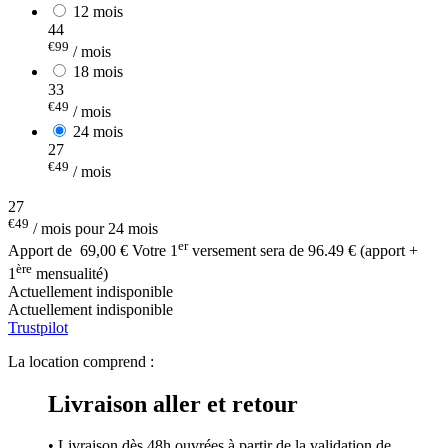
12 mois
44
€99
/ mois
18 mois
33
€49
/ mois
24 mois
27
€49
/ mois
27
€49
/ mois pour 24 mois
er
Apport de
69,00 €
Votre 1
versement sera de 96.49 € (apport +
ère
1
mensualité)
Actuellement indisponible
Actuellement indisponible
Trustpilot
La location comprend :
Livraison aller et retour
• Livraison dès 48h ouvrées à partir de la validation de