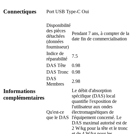
Connectiques
Port USB Type-C
Oui
Disponibilité
des pièces
Pendant 7 ans, à compter de la
détachées
date fin de commercialisation
(données
fournisseur)
Indice de
7.5
réparabilité
DAS Tête
0.98
DAS Tronc
0.98
DAS
2.98
Membres
Le débit d'absorption
Informations
spécifique (DAS) local
complémentaires
quantifie l'exposition de
l'utilisateur aux ondes
Qu'est-ce
électromagnétiques de
que le DAS
l'équipement concerné. Le
DAS maximal autorisé est de
2 W/kg pour la tête et le tronc
et de 4 W/kg pour les