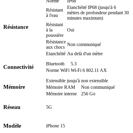
Norme
IP68
Etanchéité IP68 (jusqu'à 6
Résistant
mètres de profondeur pendant 30
à l'eau
minutes maximum)
Résistant
Résistance
à la
Oui
poussière
Résistance
Non communiqué
aux chocs
Etanchéité
Au delà d'un mètre
Bluetooth
5.3
Connectivité
Norme WiFi
Wi-Fi 6 802.11 AX
Extensible jusqu'à
non extensible
Mémoire
Mémoire RAM
Non communiqué
Mémoire interne
256 Go
Réseau
5G
Modèle
iPhone 15