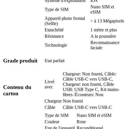
Système d'exploitation
iOS
Nano SIM et
Type de SIM
eSIM
Appareil photo frontal
> à 13 Mégapixels
(Selfie)
Etanchéité
1 mètre et plus
Résistance
A la poussière
Reconnaissance
Technologie
faciale
Grade produit
Etat parfait
Chargeur: Non fourni, Câble:
Câble USB-C vers USB-C,
Livré
Chargeur: non fourni, Câble
Contenu du
avec
USB: USB Type C, Kit mains-
carton
libres /Écouteurs: Non
Chargeur
Non fourni
Câble
Câble USB-C vers USB-C
Type de SIM
Nano SIM et eSIM
Couleur
Rose
Etat de l'appareil
Reconditionné