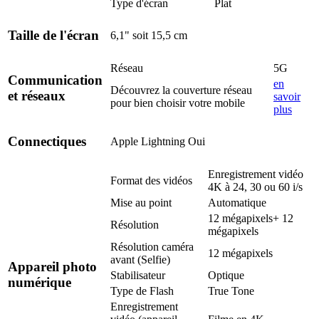
Type d'écran
Plat
Taille de l'écran
6,1" soit 15,5 cm
Réseau
5G
Communication
en
Découvrez la couverture réseau
et réseaux
savoir
pour bien choisir votre mobile
plus
Connectiques
Apple Lightning
Oui
Enregistrement vidéo
Format des vidéos
4K à 24, 30 ou 60 i/s
Mise au point
Automatique
12 mégapixels+ 12
Résolution
mégapixels
Résolution caméra
12 mégapixels
avant (Selfie)
Appareil photo
Stabilisateur
Optique
numérique
Type de Flash
True Tone
Enregistrement