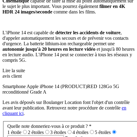
Cinématique
capable de faire la mise au point automatiquement sur
le sujet le plus important. Vous pourrez également
filmer en 4K
HDR 24 images/seconde
comme dans les films.
L'iPhone 14 est capable de
détecter les accidents de voiture
,
d'appeler automatiquement les secours et de prévenir vos contacts
d'urgence. La batterie lithium-ion rechargeable permet une
autonomie jusqu'à 20 heures en lecture vidéo
et jusqu'à 80 heures
en lecture audio. L'iPhone 14 peut se connecter à tous les réseaux y
compris 5G.
Lire la suite
avis client
Smartphone Apple iPhone 14 (PRODUCT)RED 128Go 5G
reconditionné Grade A
Les avis déposés sur Boulanger Location font l'objet d'un contrôle
avant leur publication. Retrouvez notre procédure de contrôle
en
cliquant ici
.
Quelle note donneriez-vous à ce produit ?
*
1 étoile
2 étoiles
3 étoiles
4 étoiles
5 étoiles