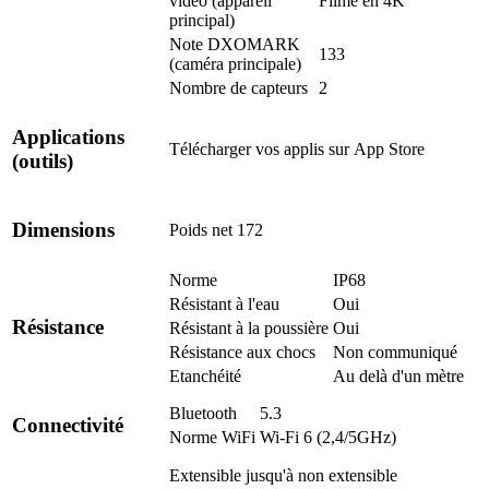
vidéo (appareil
Filme en 4K
principal)
Note DXOMARK
133
(caméra principale)
Nombre de capteurs
2
Applications
Télécharger vos applis sur
App Store
(outils)
Dimensions
Poids net
172
Norme
IP68
Résistant à l'eau
Oui
Résistance
Résistant à la poussière
Oui
Résistance aux chocs
Non communiqué
Etanchéité
Au delà d'un mètre
Bluetooth
5.3
Connectivité
Norme WiFi
Wi-Fi 6 (2,4/5GHz)
Extensible jusqu'à
non extensible